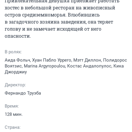
Привлекательная девушка приезжает работать 
хостес в небольшой ресторан на живописный 
остров средиземноморья. Влюбившись 
в загадочного хозяина заведения, она теряет 
голову и не замечает исходящей от него 
опасности.
В ролях:
Аида Фольч, Хуан Пабло Уррего, Мэтт Диллон, Полидорос
Воятзис, Marina Argyropoulou, Костас Андалопулос, Кика
Джорджиу
Директор:
Фернандо Труэба
Время:
128 мин.
Страна: