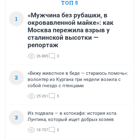
ТОП 5
«Мужчина без рубашки, в
1
окровавленной майке»: как
Москва пережила взрыв у
сталинской высотки —
репортаж
26 885
3
«Вижу животное в беде — стараюсь помочь»:
2
волонтер из Кургана три недели возила с
собой гнездо с птенцами
25 261
5
Из подвала — в котокафе: история кота
3
Лунтика, который ищет добрых хозяев
18 707
3