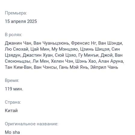
Премьера:
15 апреля 2025
В ролях:
Джанин Чан, Ван Чуаньцзюнь, Френсис Нг, Ван Шэнди,
Лю Сяохай, Цай Мин, Му Мэнцзяо, Цзинь Шицзя, Син
Цзядун, Джастин Хуан, Сюй Цзяо, Гу Минъи, Джой, Ван
Сяоюньцзы, Ли Мен, Хелен Чэн, Шэнь Хао, Алан Аруна,
Тан Ким-Ван, Ван Чэнсы, Гань Мэй Янь, Эйприл Чань
Время:
119 мин.
Страна:
Китай
Оригинальное название:
Mo sha