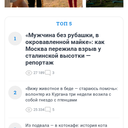
ТОП 5
«Мужчина без рубашки, в
1
окровавленной майке»: как
Москва пережила взрыв у
сталинской высотки —
репортаж
27 189
3
«Вижу животное в беде — стараюсь помочь»:
2
волонтер из Кургана три недели возила с
собой гнездо с птенцами
25 334
5
Из подвала — в котокафе: история кота