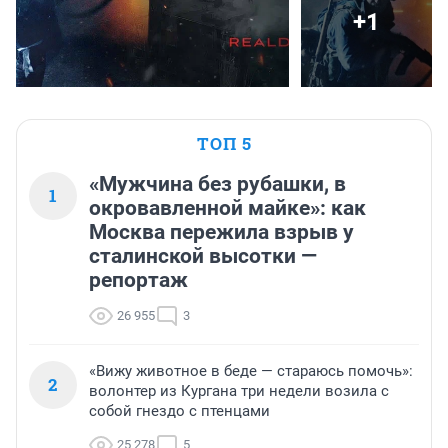
+1
ТОП 5
«Мужчина без рубашки, в
1
окровавленной майке»: как
Москва пережила взрыв у
сталинской высотки —
репортаж
26 955
3
«Вижу животное в беде — стараюсь помочь»:
2
волонтер из Кургана три недели возила с
собой гнездо с птенцами
25 278
5