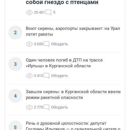
собой гнездо с птенцами
25 401
5
Воют сирены, аэропорты закрывают: на Урал
2
летят ракеты
3 659
Обсудить
Один человек погиб в ДТП на трассе
3
«Иртыш» в Курганской области
3 413
Обсудить
Завыли сирены: в Курганской области ввели
4
режим ракетной опасности
2 779
Обсудить
Речь о духовной целостности: депутат
5
Госдумы Ильтяков — о скандальной цитате о