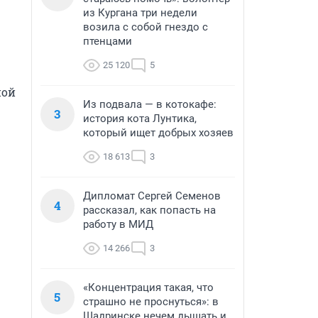
из Кургана три недели
возила с собой гнездо с
птенцами
25 120
5
ой 
Из подвала — в котокафе:
3
история кота Лунтика,
который ищет добрых хозяев
18 613
3
Дипломат Сергей Семенов
4
рассказал, как попасть на
работу в МИД
14 266
3
«Концентрация такая, что
5
страшно не проснуться»: в
Шадринске нечем дышать и