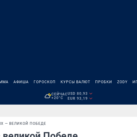
АММА
АФИША
ГОРОСКОП
КУРСЫ ВАЛЮТ
ПРОБКИ
ZODY
И
USD 80,93
СЕЙЧАС
+20°C
EUR 93,19
Х — ВЕЛИКОЙ ПОБЕДЕ
— великой Победе