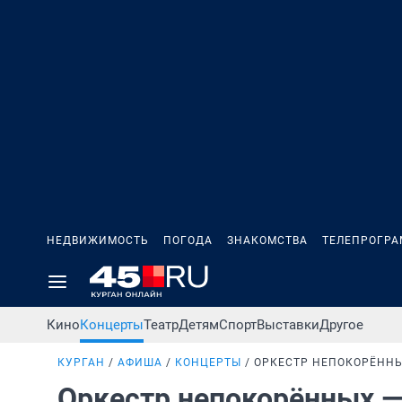
НЕДВИЖИМОСТЬ
ПОГОДА
ЗНАКОМСТВА
ТЕЛЕПРОГР
Кино
Концерты
Театр
Детям
Спорт
Выставки
Другое
КУРГАН
АФИША
КОНЦЕРТЫ
ОРКЕСТР НЕПОКОРЁННЫ
Оркестр непокорённых 