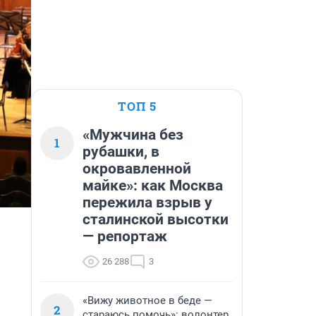
ТОП 5
«Мужчина без
1
рубашки, в
окровавленной
майке»: как Москва
пережила взрыв у
сталинской высотки
— репортаж
26 288
3
«Вижу животное в беде —
2
стараюсь помочь»: волонтер