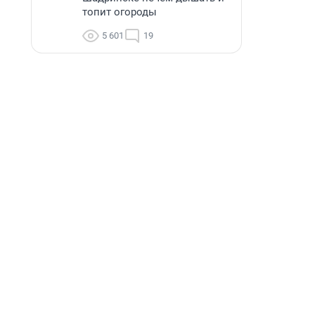
топит огороды
5 601
19