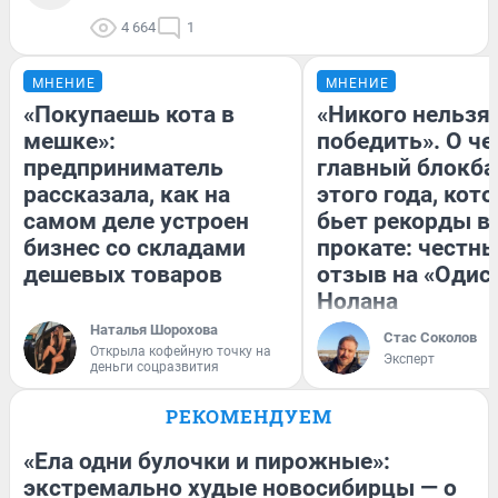
4 664
1
МНЕНИЕ
МНЕНИЕ
«Покупаешь кота в
«Никого нельзя
мешке»:
победить». О ч
предприниматель
главный блокба
рассказала, как на
этого года, кот
самом деле устроен
бьет рекорды в
бизнес со складами
прокате: честн
дешевых товаров
отзыв на «Одис
Нолана
Наталья Шорохова
Стас Соколов
Открыла кофейную точку на
Эксперт
деньги соцразвития
РЕКОМЕНДУЕМ
«Ела одни булочки и пирожные»:
экстремально худые новосибирцы — о