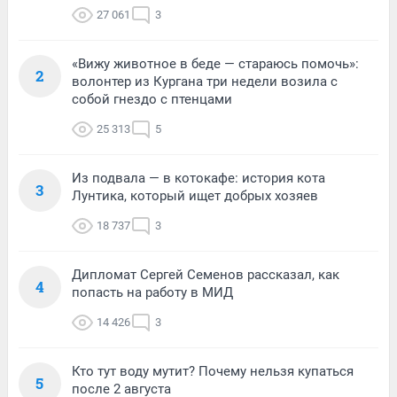
27 061
3
«Вижу животное в беде — стараюсь помочь»:
2
волонтер из Кургана три недели возила с
собой гнездо с птенцами
25 313
5
Из подвала — в котокафе: история кота
3
Лунтика, который ищет добрых хозяев
18 737
3
Дипломат Сергей Семенов рассказал, как
4
попасть на работу в МИД
14 426
3
Кто тут воду мутит? Почему нельзя купаться
5
после 2 августа