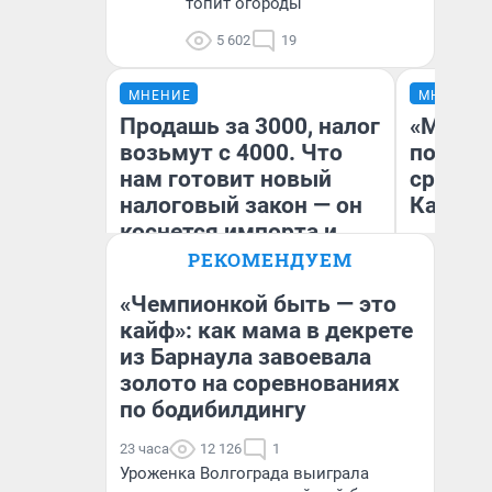
топит огороды
5 602
19
МНЕНИЕ
МНЕНИЕ
Продашь за 3000, налог
«Машин
возьмут с 4000. Что
полете
нам готовит новый
сравни
налоговый закон — он
Казахс
коснется импорта и
даже репетиторов
РЕКОМЕНДУЕМ
«Чемпионкой быть — это
кайф»: как мама в декрете
из Барнаула завоевала
Анастасия Завгородняя
Ан
золото на соревнованиях
по бодибилдингу
23 часа
12 126
1
Уроженка Волгограда выиграла