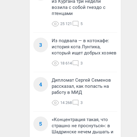
из Кургана три недели
возила с собой гнездо с
птенцами
25 121
5
Из подвала — в котокафе:
3
история кота Лунтика,
который ищет добрых хозяев
18 614
3
Дипломат Сергей Семенов
4
рассказал, как попасть на
работу в МИД
14 268
3
«Концентрация такая, что
5
страшно не проснуться»: в
Шадринске нечем дышать и