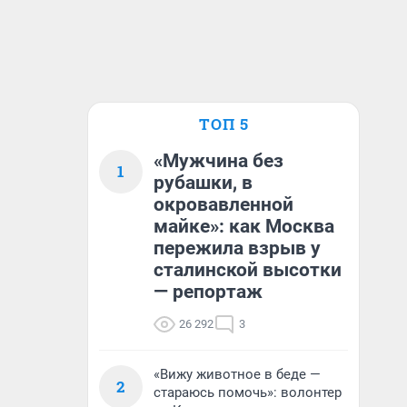
ТОП 5
«Мужчина без
1
рубашки, в
окровавленной
майке»: как Москва
пережила взрыв у
сталинской высотки
— репортаж
26 292
3
«Вижу животное в беде —
2
стараюсь помочь»: волонтер