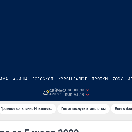
АММА
АФИША
ГОРОСКОП
КУРСЫ ВАЛЮТ
ПРОБКИ
ZODY
И
USD 80,93
СЕЙЧАС
+20°C
EUR 93,19
Громкое заявление Ильтякова
Где отдохнуть этим летом
Еще в бол