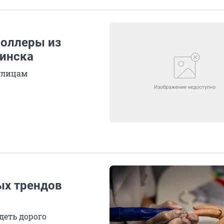
роллеры из
бинска
улицам
ых трендов
деть дорого