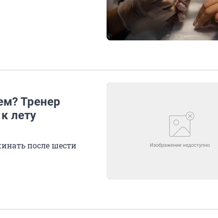
ем? Тренер
 к лету
жинать после шести