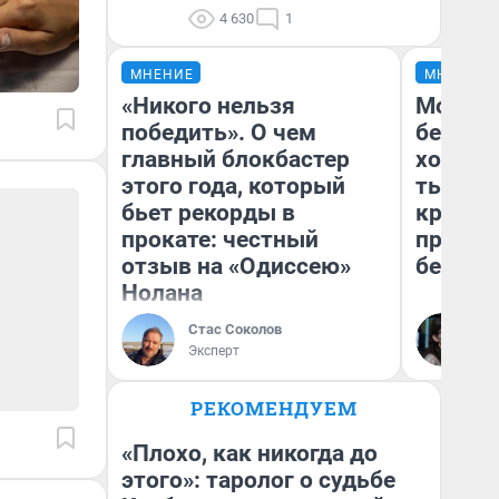
4 630
1
МНЕНИЕ
МНЕНИЕ
«Никого нельзя
Мой ба
победить». О чем
береже
главный блокбастер
хотела 
этого года, который
тысяч,
бьет рекорды в
кредит,
прокате: честный
приеха
отзыв на «Одиссею»
безопа
Нолана
Стас Соколов
Кс
Эксперт
Ав
РЕКОМЕНДУЕМ
«Плохо, как никогда до
этого»: таролог о судьбе