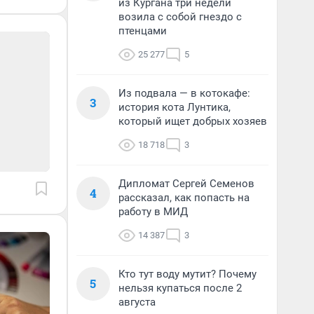
из Кургана три недели
возила с собой гнездо с
птенцами
25 277
5
Из подвала — в котокафе:
3
история кота Лунтика,
который ищет добрых хозяев
18 718
3
Дипломат Сергей Семенов
4
рассказал, как попасть на
работу в МИД
14 387
3
Кто тут воду мутит? Почему
5
нельзя купаться после 2
августа