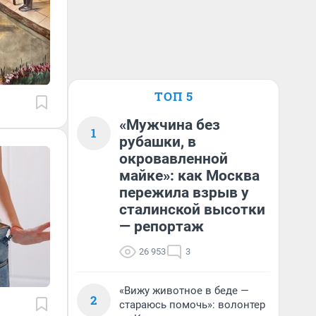
ТОП 5
«Мужчина без
1
рубашки, в
окровавленной
майке»: как Москва
пережила взрыв у
сталинской высотки
— репортаж
26 953
3
«Вижу животное в беде —
2
стараюсь помочь»: волонтер