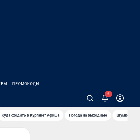
ГРЫ
ПРОМОКОДЫ
Куда сходить в Кургане? Афиша
Погода на выходные
Шумков в Че