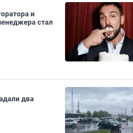
торатора и
менеджера стал
адали два