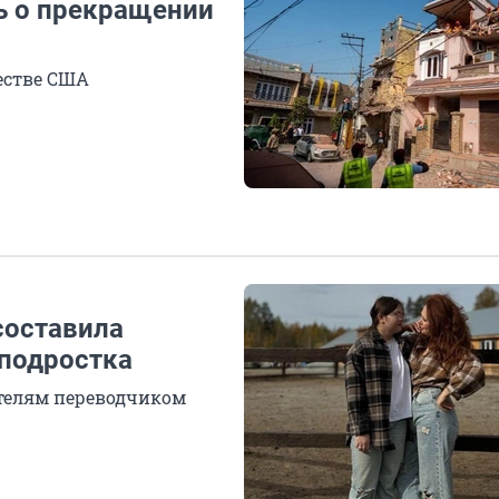
ь о прекращении
естве США
составила
-подростка
телям переводчиком