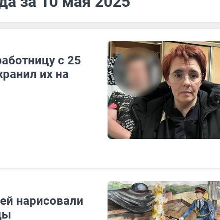
да за 10 мая 2025
аботницу с 25
ранил их на
мей нарисовали
ды