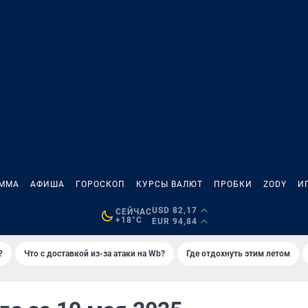
АММА
АФИША
ГОРОСКОП
КУРСЫ ВАЛЮТ
ПРОБКИ
ZODY
И
USD 82,17
СЕЙЧАС
+18°C
EUR 94,84
?
Что с доставкой из-за атаки на Wb?
Где отдохнуть этим летом