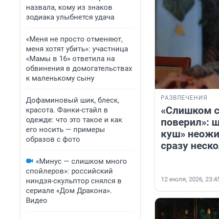
назвала, кому из знаков
зодиака улыбнется удача
«Меня не просто отменяют,
меня хотят убить»: участница
«Мамы в 16» ответила на
обвинения в домогательствах
к маленькому сыну
РАЗВЛЕЧЕНИЯ
Дофаминовый шик, блеск,
«Слишком с
красота. Фанки-стайл в
одежде: что это такое и как
поверил»: 
его носить — примеры
куш» неожи
образов с фото
сразу неск
«Минус — слишком много
спойлеров»: российский
12 июля, 2026, 23:4
ниндзя-скульптор снялся в
сериале «Дом Дракона».
Видео