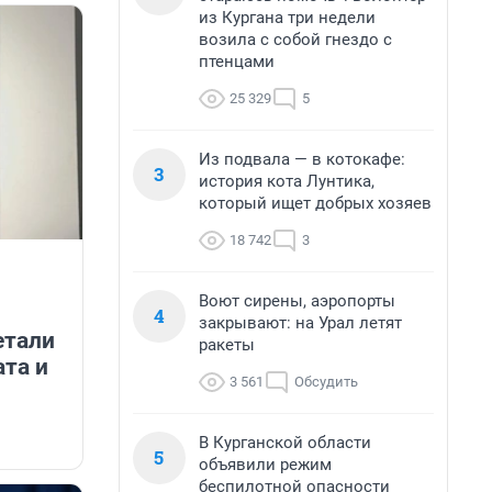
из Кургана три недели
возила с собой гнездо с
птенцами
25 329
5
Из подвала — в котокафе:
3
история кота Лунтика,
который ищет добрых хозяев
18 742
3
Воют сирены, аэропорты
4
закрывают: на Урал летят
етали
ракеты
ата и
3 561
Обсудить
В Курганской области
5
объявили режим
беспилотной опасности