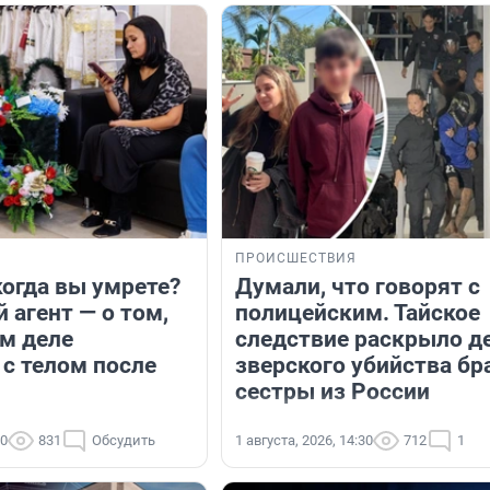
ПРОИСШЕСТВИЯ
когда вы умрете?
Думали, что говорят с
 агент — о том,
полицейским. Тайское
ом деле
следствие раскрыло д
 с телом после
зверского убийства бр
сестры из России
00
831
Обсудить
1 августа, 2026, 14:30
712
1