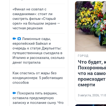
«Финал не совпал с
ожиданиями»: стоит ли
смотреть фильм «Старый
орел» на большом экране —
честная рецензия
Лимонные сады,
европейский Байкал и
очередь к статуе Джульетты:
путешественница съездила в
ГОРОД
Италию и рассказала, сколько
Что будет, 
денег потратила
Похоронный
что на сам
Как спастись от жары без
кондиционера: 5 работающих
происходит
способов
смерти
Покорила пять вершин,
3 августа, 2026, 11:
оставила предсмертную
записку и послание сыну. Что