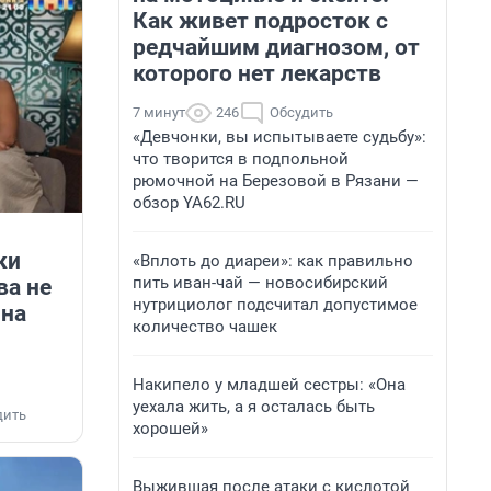
Как живет подросток с
редчайшим диагнозом, от
которого нет лекарств
7 минут
246
Обсудить
«Девчонки, вы испытываете судьбу»:
что творится в подпольной
рюмочной на Березовой в Рязани —
обзор YA62.RU
ки
«Вплоть до диареи»: как правильно
пить иван-чай — новосибирский
ва не
нутрициолог подсчитал допустимое
 на
количество чашек
Накипело у младшей сестры: «Она
уехала жить, а я осталась быть
дить
хорошей»
Выжившая после атаки с кислотой