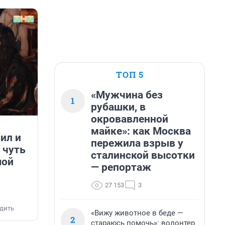
ТОП 5
«Мужчина без
1
рубашки, в
окровавленной
майке»: как Москва
ил и
пережила взрыв у
 чуть
сталинской высотки
шой
— репортаж
27 153
3
дить
«Вижу животное в беде —
2
стараюсь помочь»: волонтер