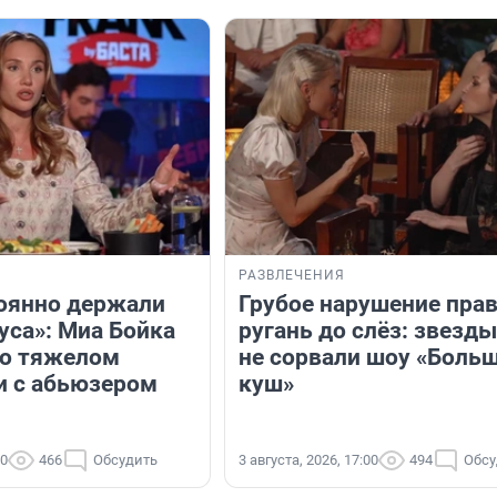
РАЗВЛЕЧЕНИЯ
оянно держали
Грубое нарушение прав
уса»: Миа Бойка
ругань до слёз: звезды
 о тяжелом
не сорвали шоу «Боль
и с абьюзером
куш»
30
466
Обсудить
3 августа, 2026, 17:00
494
Обсу