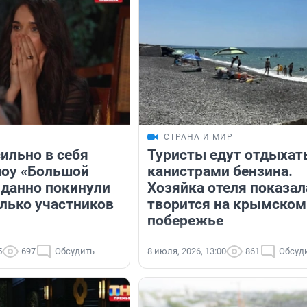
СТРАНА И МИР
ильно в себя
Туристы едут отдыхать
шоу «Большой
канистрами бензина.
данно покинули
Хозяйка отеля показал
олько участников
творится на крымском
побережье
5
697
Обсудить
8 июля, 2026, 13:00
861
Обсуд