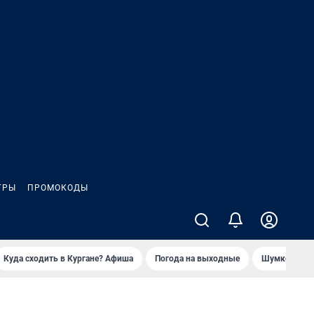
ГРЫ
ПРОМОКОДЫ
Куда сходить в Кургане? Афиша
Погода на выходные
Шумков в Че