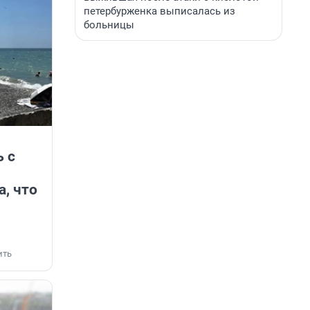
петербурженка выписалась из
больницы
 с
а, что
ить