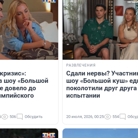
РАЗВЛЕЧЕНИЯ
кризис»:
Сдали нервы? Участни
в шоу «Большой
шоу «Большой куш» ед
е довело до
поколотили друг друга
импийского
испытании
5
506
Обсудить
20 июля, 2026, 00:25
554
Обсу