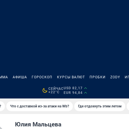
АММА
АФИША
ГОРОСКОП
КУРСЫ ВАЛЮТ
ПРОБКИ
ZODY
И
USD 82,17
СЕЙЧАС
+22°C
EUR 94,84
?
Что с доставкой из-за атаки на Wb?
Где отдохнуть этим летом
Юлия Мальцева