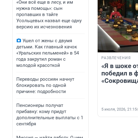
«Они всё еще в лесу, и им
нужна помощь»: сын
пропавших в тайге
Усольцевых назвал еще одну
версию их исчезновения
Ушел от жены с двумя
детьми. Как главный качок
«Уральских пельменей» в 54
РАЗВЛЕЧЕНИЯ
года закрутил роман с
«Я в шоке о
молодой красоткой
победил в 
Переводы россиян начнут
«Сокровища
блокировать по одной
причине: подробности
Пенсионеры получат
5 июля, 2026, 21:15
прибавку: кому придут
дополнительные выплаты с 1
сентября
Миссия — найти работу. О чем