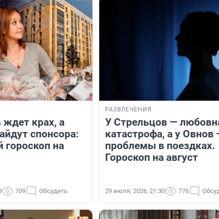
РАЗВЛЕЧЕНИЯ
 ждет крах, а
У Стрельцов — любовн
айдут спонсора:
катастрофа, а у Овнов 
 гороскоп на
проблемы в поездках.
Гороскоп на август
0
709
Обсудить
29 июля, 2026, 21:30
776
Обсу