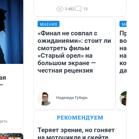
3 482
13
МНЕНИЕ
МНЕНИ
«Финал не совпал с
Прода
ожиданиями»: стоит ли
возьм
смотреть фильм
нам г
«Старый орел» на
налог
большом экране —
косне
честная рецензия
даже 
ая
—
Надежда Губарь
РЕКОМЕНДУЕМ
дить
Теряет зрение, но гоняет
на мотоцикле и скейте.