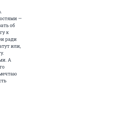
.
востями —
ать об
гу к
еи ради
тут или,
у.
ми. А
го
 мечтаю
сть