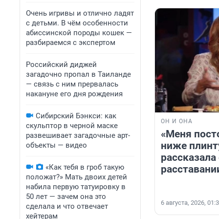
Очень игривы и отлично ладят
с детьми. В чём особенности
абиссинской породы кошек —
разбираемся с экспертом
Российский диджей
загадочно пропал в Таиланде
— связь с ним прервалась
накануне его дня рождения
Сибирский Бэнкси: как
ОН И ОНА
скульптор в черной маске
«Меня пост
развешивает загадочные арт-
ниже плинт
объекты — видео
рассказала
«Как тебя в гроб такую
расставани
положат?» Мать двоих детей
набила первую татуировку в
50 лет — зачем она это
6 августа, 2026, 01:
сделала и что отвечает
хейтерам