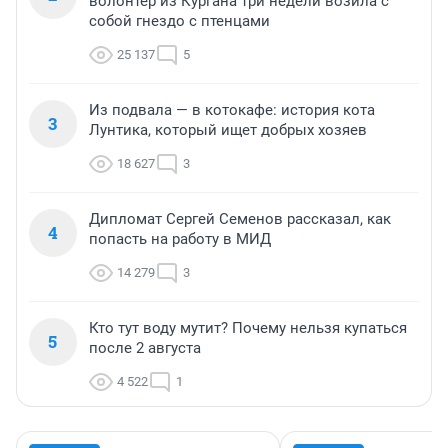
волонтер из Кургана три недели возила с
собой гнездо с птенцами
25 137
5
Из подвала — в котокафе: история кота
3
Лунтика, который ищет добрых хозяев
18 627
3
Дипломат Сергей Семенов рассказал, как
4
попасть на работу в МИД
14 279
3
Кто тут воду мутит? Почему нельзя купаться
5
после 2 августа
4 522
1