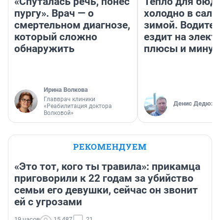
«Спуталась речь, понес
Тепло для бюд
пургу». Врач — о
холодно в сало
смертельном диагнозе,
зимой. Водител
который сложно
ездит на элект
обнаружить
плюсы и мину
Ирина Волкова
Главврач клиники
Денис Дедюхи
«Реабилитация доктора
Волковой»
РЕКОМЕНДУЕМ
«Это тот, кого ты травила»: прикамца
приговорили к 22 годам за убийство
семьи его девушки, сейчас он звонит
ей с угрозами
19 часов
15 487
21