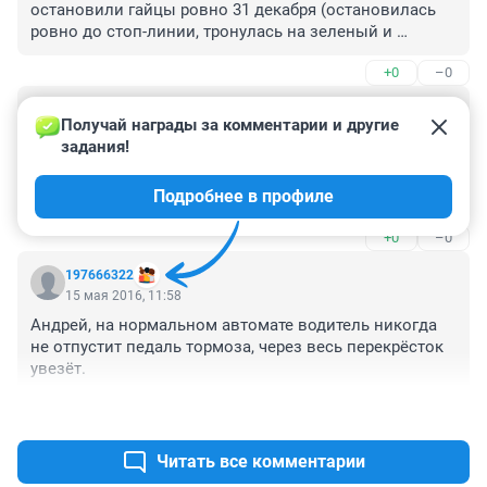
остановили гайцы ровно 31 декабря (остановилась 
ровно до стоп-линии, тронулась на зеленый и 
проехала вперед чтобы пропустив встречку свернуть 
+0
–0
налево), т.к. я не местная начали разводить на бабло, 
а когда поняли что облом, составили протокол в 
Гость
котором я крупно написала несогласна и отправила 
15 мая 2016, 22:24
Получай награды за комментарии и другие 
его с претензией на сайте ГИБДД, жду до сих пор 
задания!
Думаете это все для вашей безопасности делается? 
ответа, обещали разобраться, ждю!!!!!!
Все это для того что бы последние деревянные с вас 
Подробнее в профиле
высосать, уроды одним словом, да и ростелеком в 
эти камеры ни копейки не вложил это про споры 
+0
–0
выше (сам там работаю)
197666322
15 мая 2016, 11:58
Андрей, на нормальном автомате водитель никогда 
не отпустит педаль тормоза, через весь перекрёсток 
увезёт.
+0
–0
Читать все комментарии