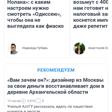
Нолана»: с каким
возьмут с 4000
настроем нужно
нам готовит н
смотреть «Одиссею»,
налоговый зако
чтобы она не
коснется импор
выглядела как фиаско
даже репетито
Надежда Губарь
Анастасия Зав
РЕКОМЕНДУЕМ
«Вам зачем он?»: дизайнер из Москвы
за свои деньги восстанавливает дом в
деревне Архангельской области
13 часов
9 819
8
Ученый АлтГУ рассказала, ждать ли нашествия
комаров в августе