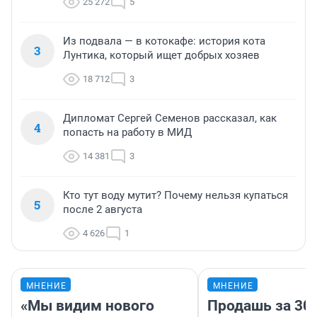
25 272
5
Из подвала — в котокафе: история кота
3
Лунтика, который ищет добрых хозяев
18 712
3
Дипломат Сергей Семенов рассказал, как
4
попасть на работу в МИД
14 381
3
Кто тут воду мутит? Почему нельзя купаться
5
после 2 августа
4 626
1
МНЕНИЕ
МНЕНИЕ
«Мы видим нового
Продашь за 300