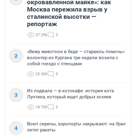
окровавленной майке»: как
Москва пережила взрыв у
сталинской высотки —
репортаж
27 256
3
«Вижу животное в беде — стараюсь помочь»:
2
волонтер из Кургана три недели возила с
собой гнездо с птенцами
25 359
5
Из подвала — в котокафе: история кота
3
Лунтика, который ищет добрых хозяев
18 759
3
Воют сирены, аэропорты закрывают: на Урал
4
летят ракеты