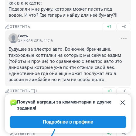
как в анекдоте:

Подарили мне ручку, которая может писать под 
водой. И что? Где теперь я найду для неё бумагу?!!
+1
–0
ОТВЕТИТЬ
Гость
27 июля 2016, 11:16
Будущее за электро авто. Вонючие, бренчащие, 
тихоходные коптилки на которых мы сейчас ездим 
(тойоты и прочие) по сравнению с электро авто это 
динозавры которые уже почти отжили свой век. 
Единственное где они еще может послужат это в 
россии и зимбабве но и там не особо долго.
+0
–0
ОТВЕТИТЬ
1
Получай награды за комментарии и другие 
Гость
27 июля 2016, 23:45
задания!
Не гони на Тойоту! Для русского человека это - 
Подробнее в профиле
святое.
+0
–0
ОТВЕТИТЬ