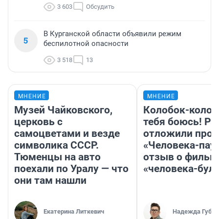
3 603
Обсудить
В Курганской области объявили режим
5
беспилотной опасности
3 518
13
МНЕНИЕ
МНЕНИЕ
Музей Чайковского,
Колобок-колобо
церковь с
тебя боюсь! Ра
самоцветами и везде
отложили прок
символика СССР.
«Человека-пау
Тюменцы на авто
отзыв о фильм
поехали по Уралу — что
«человека-бул
они там нашли
Екатерина Литкевич
Надежда Губар