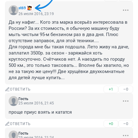
st69
26 июля 2016, 23:19
Да ну нафиг... Кого эта марка всерьёз интересовала в 
России? За их стоимость, я обычную машину буду 
мыть чистым 95-м бензином раз в два дня. Плюс 
отсутствие заправок, для этой техники....

Для города мне бы такая подошла. Лето живу на даче, 
заплатил 3500р. за сезон - заряжайся хоть 
круглосуточно. Счётчиков нет. А наездить по городу 
500 км., это только таксовать... Вполне бы хватило, но 
не за такую же цену!!! Две хрущёвки двухкомнатные 
для детей лучше купить...
+1
–0
ОТВЕТИТЬ
Гость
25 июля 2016, 21:45
проще приус взять и кататся
+0
–0
ОТВЕТИТЬ
Гость
25 июля 2016, 21:24