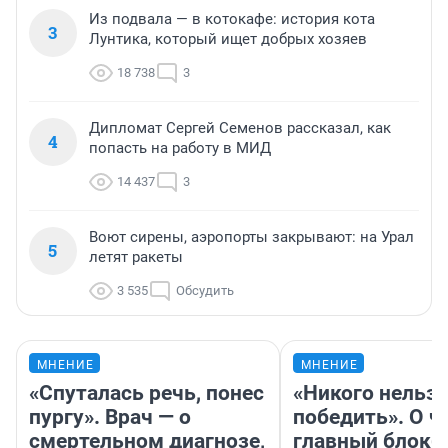
Из подвала — в котокафе: история кота
3
Лунтика, который ищет добрых хозяев
18 738
3
Дипломат Сергей Семенов рассказал, как
4
попасть на работу в МИД
14 437
3
Воют сирены, аэропорты закрывают: на Урал
5
летят ракеты
3 535
Обсудить
МНЕНИЕ
МНЕНИЕ
«Спуталась речь, понес
«Никого нельз
пургу». Врач — о
победить». О ч
смертельном диагнозе,
главный блокб