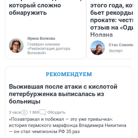
который сложно
этого года, ко
обнаружить
бьет рекорды 
прокате: честн
отзыв на «Оди
Нолана
Ирина Волкова
Главврач клиники
Стас Соколов
«Реабилитация доктора
Эксперт
Волковой»
РЕКОМЕНДУЕМ
Выжившая после атаки с кислотой
петербурженка выписалась из
больницы
3 часа
1 869
Обсудить
«Позавтракал и побежал — это уже привычка»:
история пермского марафонца Владимира Никитина
— он стал чемпионом РФ 35 раз