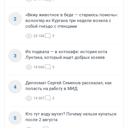
«Вижу животное в беде — стараюсь помочь»:
2
волонтер из Кургана три недели возила с
собой гнездо с птенцами
25 184
5
Из подвала — в котокафе: история кота
3
Лунтика, который ищет добрых хозяев
18 666
3
Дипломат Сергей Семенов рассказал, как
4
попасть на работу в МИД
14 307
3
Кто тут воду мутит? Почему нельзя купаться
5
после 2 августа