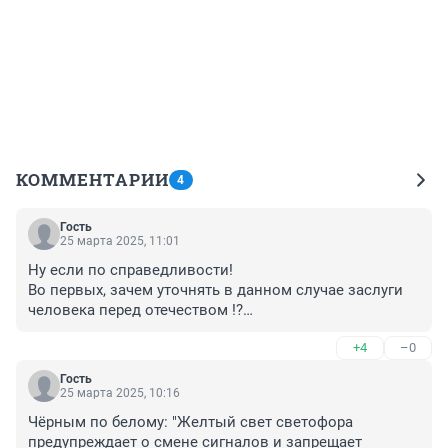
КОММЕНТАРИИ
4
Гость
25 марта 2025, 11:01
Ну если по справедливости!

Во первых, зачем уточнять в данном случае заслуги 
человека перед отечеством !?

Во вторых да нарушали оба, но одного надо было 
+4
–0
оштрафовать за проезд на жёлтый а другого 
назначить виновным в дтп за то что он не уступил 
Гость
право проезда прямо движущего авто!
25 марта 2025, 10:16
Чёрным по белому: "Желтый свет светофора 
предупреждает о смене сигналов и запрещает 