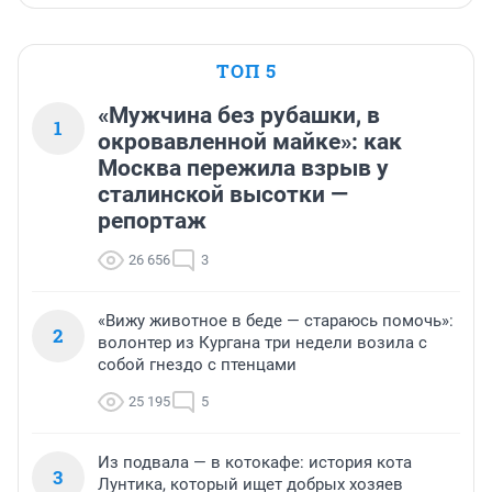
ТОП 5
«Мужчина без рубашки, в
1
окровавленной майке»: как
Москва пережила взрыв у
сталинской высотки —
репортаж
26 656
3
«Вижу животное в беде — стараюсь помочь»:
2
волонтер из Кургана три недели возила с
собой гнездо с птенцами
25 195
5
Из подвала — в котокафе: история кота
3
Лунтика, который ищет добрых хозяев