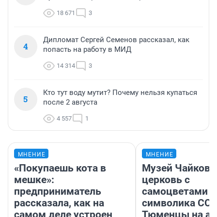
18 671
3
Дипломат Сергей Семенов рассказал, как
4
попасть на работу в МИД
14 314
3
Кто тут воду мутит? Почему нельзя купаться
5
после 2 августа
4 557
1
МНЕНИЕ
МНЕНИЕ
«Покупаешь кота в
Музей Чайковс
мешке»:
церковь с
предприниматель
самоцветами и
рассказала, как на
символика ССС
самом деле устроен
Тюменцы на ав