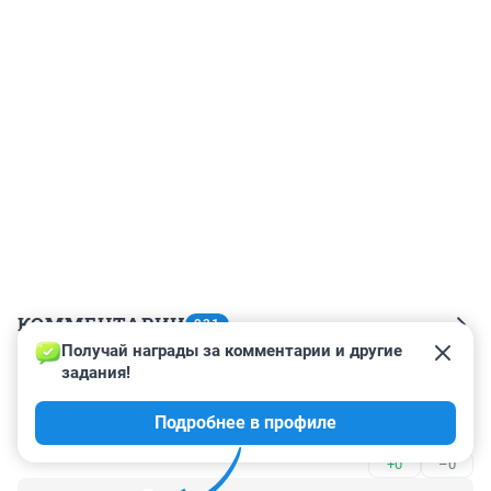
КОММЕНТАРИИ
931
Получай награды за комментарии и другие 
задания!
Гость
14 июля 2017, 12:54
Подробнее в профиле
Ну да)
+0
–0