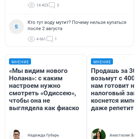
14 423
3
Кто тут воду мутит? Почему нельзя купаться
5
после 2 августа
4 661
1
МНЕНИЕ
МНЕНИЕ
«Мы видим нового
Продашь за 300
Нолана»: с каким
возьмут с 4000
настроем нужно
нам готовит н
смотреть «Одиссею»,
налоговый зако
чтобы она не
коснется импор
выглядела как фиаско
даже репетито
Надежда Губарь
Анастасия Зав