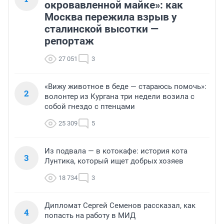
окровавленной майке»: как
Москва пережила взрыв у
сталинской высотки —
репортаж
27 051
3
«Вижу животное в беде — стараюсь помочь»:
2
волонтер из Кургана три недели возила с
собой гнездо с птенцами
25 309
5
Из подвала — в котокафе: история кота
3
Лунтика, который ищет добрых хозяев
18 734
3
Дипломат Сергей Семенов рассказал, как
4
попасть на работу в МИД