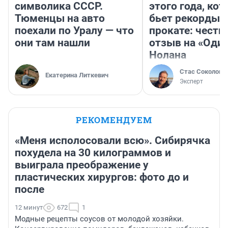
символика СССР.
этого года, ко
Тюменцы на авто
бьет рекорды 
поехали по Уралу — что
прокате: честн
они там нашли
отзыв на «Оди
Нолана
Стас Соколов
Екатерина Литкевич
Эксперт
РЕКОМЕНДУЕМ
«Меня исполосовали всю». Сибирячка
похудела на 30 килограммов и
выиграла преображение у
пластических хирургов: фото до и
после
12 минут
672
1
Модные рецепты соусов от молодой хозяйки.