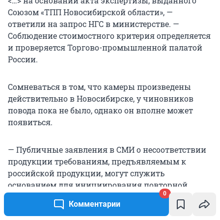
<…> на основании акта экспертизы, выданного
Союзом «ТПП Новосибирской области», —
ответили на запрос НГС в министерстве. —
Соблюдение стоимостного критерия определяется
и проверяется Торгово-промышленной палатой
России.
Сомневаться в том, что камеры произведены
действительно в Новосибирске, у чиновников
повода пока не было, однако он вполне может
появиться.
— Публичные заявления в СМИ о несоответствии
продукции требованиям, предъявляемым к
российской продукции, могут служить
основанием для инициирования повторной
0
проверки торгово-промышленной палатой, —
Комментарии
добавили в министерстве.