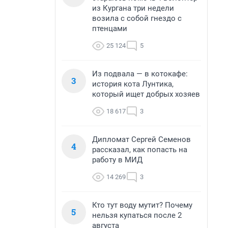
из Кургана три недели
возила с собой гнездо с
птенцами
25 124
5
Из подвала — в котокафе:
3
история кота Лунтика,
который ищет добрых хозяев
18 617
3
Дипломат Сергей Семенов
4
рассказал, как попасть на
работу в МИД
14 269
3
Кто тут воду мутит? Почему
5
нельзя купаться после 2
августа