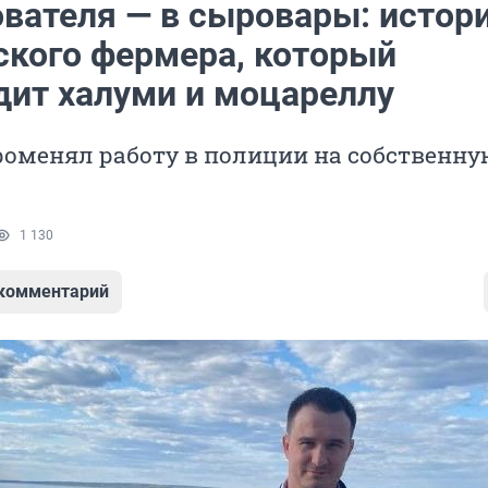
ователя — в сыровары: истор
ского фермера, который
дит халуми и моцареллу
оменял работу в полиции на собственну
1 130
 комментарий