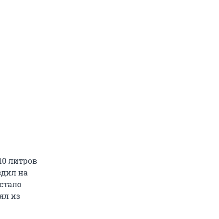
10 литров
здил на
 стало
ял из