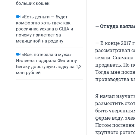
больших кошек
«Есть деньги — будет
комфортно хоть где»: как
— Откуда взяла
россиянка уехала в США и
почему прилетает за
медициной на родину
— В конце 2017 
рассматривал с
«Всё, потеряла я мужа»:
земли. Сначала
Ивлеева подарила Филиппу
продавать. Но п
Бегаку дорогущую лодку за 1,2
Тогда мне посо
млн рублей
производства ка
Я начал изучат
разместить ско
быть уверенным 
ферме воду, эле
Потом постепен
крупного рогато