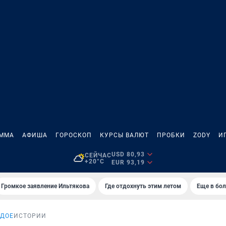
АММА
АФИША
ГОРОСКОП
КУРСЫ ВАЛЮТ
ПРОБКИ
ZODY
И
USD 80,93
СЕЙЧАС
+20°C
EUR 93,19
Громкое заявление Ильтякова
Где отдохнуть этим летом
Еще в бол
ОДОЕ
ИСТОРИИ