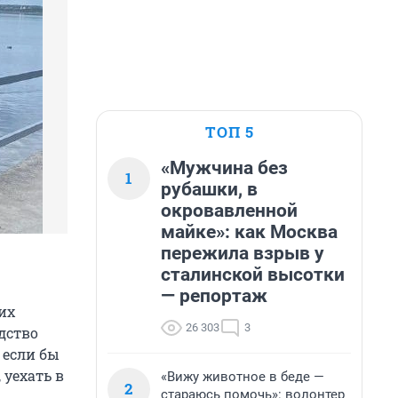
ТОП 5
«Мужчина без
1
рубашки, в
окровавленной
майке»: как Москва
пережила взрыв у
сталинской высотки
— репортаж
их
26 303
3
дство
 если бы
 уехать в
«Вижу животное в беде —
2
стараюсь помочь»: волонтер