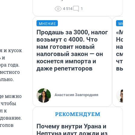
4 514
1
МНЕНИЕ
МНЕНИ
Продашь за 3000, налог
«Мы в
возьмут с 4000. Что
Нолан
нам готовит новый
настр
я и кусок
налоговый закон — он
смотр
 и
коснется импорта и
чтобы
ра года.
даже репетиторов
выгля
местного
ально.
Анастасия Завгородняя
где можно
, чтобы
л к
РЕКОМЕНДУЕМ
удование.
 голов
Почему внутри Урана и
Нептуна идут дожди из