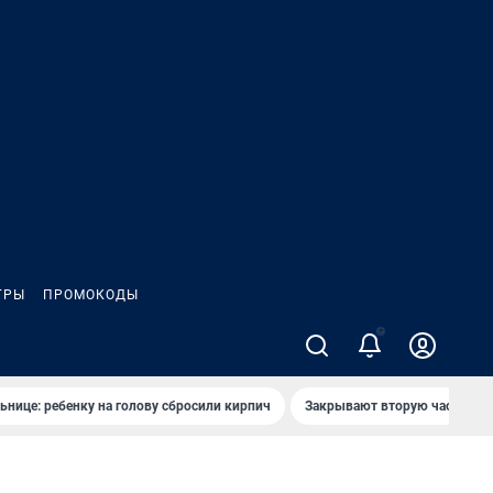
ГРЫ
ПРОМОКОДЫ
2
ьнице: ребенку на голову сбросили кирпич
Закрывают вторую часть ул