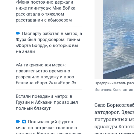
«Меня постоянно держали
ниже плинтуса»: Миа Бойка
рассказала о тяжелом
расставании с абьюзером
Паспарту работал в метро, а
Фура был продюсером: тайны
«Форта Боярд», о которых вы
не знали
«Антикризисная мера»:
правительство временно
разрешило продажу и ввоз
бензина «Евро-2» и «Евро-3»
Предприниматель расс
Источник: 
Константин
Встали поездами метро: в
Грузии и Абхазии произошел
Село Борисоглеб
полный блэкаут
автодорог. Здес
натуральных мол
Полыхающий фургон
однажды Конста
мчал по встречке: главное о
сельскую местн
пожаре в Ростове, где сгорели