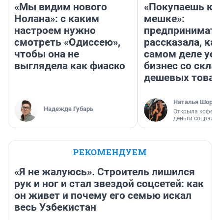
«Мы видим нового
«Покупаешь ко
Нолана»: с каким
мешке»:
настроем нужно
предпринимат
смотреть «Одиссею»,
рассказала, как
чтобы она не
самом деле ус
выглядела как фиаско
бизнес со скл
дешевых това
Наталья Шорох
Надежда Губарь
Открыла кофейн
деньги соцразв
РЕКОМЕНДУЕМ
«Я не жалуюсь». Строитель лишился
рук и ног и стал звездой соцсетей: как
он живет и почему его семью искал
весь Узбекистан