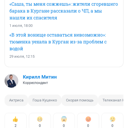
«Саша, ты меня сожжешь»: жители сгоревшего
барака в Кургане рассказали о ЧП, а мы
нашли их спасителя
1 июля, 18:00
«В этой вонище оставаться невозможно»:
тюменка уехала в Курган из-за проблем с
водой
29 июля, 12:15
Кирилл Митин
Корреспондент
Актриса
Гоша Куценко
Скорая помощь
Телеканал НТ
2
0
0
0
0