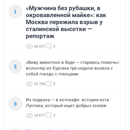
«Мужчина без рубашки, в
1
окровавленной майке»: как
Москва пережила взрыв у
сталинской высотки —
репортаж
26 657
3
«Вижу животное в беде — стараюсь помочь»:
2
волонтер из Кургана три недели возила с
собой гнездо с птенцами
25 196
5
Из подвала — в котокафе: история кота
3
Лунтика, который ищет добрых хозяев
18 671
3