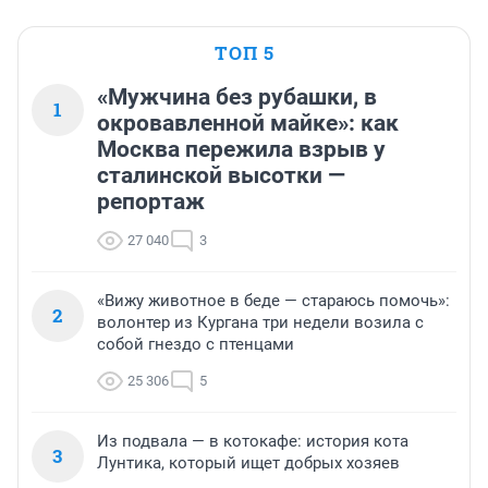
ТОП 5
«Мужчина без рубашки, в
1
окровавленной майке»: как
Москва пережила взрыв у
сталинской высотки —
репортаж
27 040
3
«Вижу животное в беде — стараюсь помочь»:
2
волонтер из Кургана три недели возила с
собой гнездо с птенцами
25 306
5
Из подвала — в котокафе: история кота
3
Лунтика, который ищет добрых хозяев