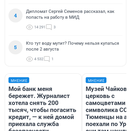
Дипломат Сергей Семенов рассказал, как
4
попасть на работу в МИД
14 291
3
Кто тут воду мутит? Почему нельзя купаться
5
после 2 августа
4 532
1
МНЕНИЕ
МНЕНИЕ
Мой банк меня
Музей Чайковс
бережет. Журналист
церковь с
хотела снять 200
самоцветами и
тысяч, чтобы погасить
символика ССС
кредит, — к ней домой
Тюменцы на ав
приехала служба
поехали по Ура