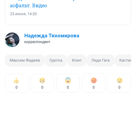
асфальт. Видео
23 июня, 14:20
Надежда Тихомирова
корреспондент
Максим Фадеев
Группа
Клип
Леди Гага
Кастинг
0
0
0
0
0