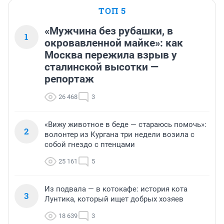
ТОП 5
«Мужчина без рубашки, в
1
окровавленной майке»: как
Москва пережила взрыв у
сталинской высотки —
репортаж
26 468
3
«Вижу животное в беде — стараюсь помочь»:
2
волонтер из Кургана три недели возила с
собой гнездо с птенцами
25 161
5
Из подвала — в котокафе: история кота
3
Лунтика, который ищет добрых хозяев
18 639
3