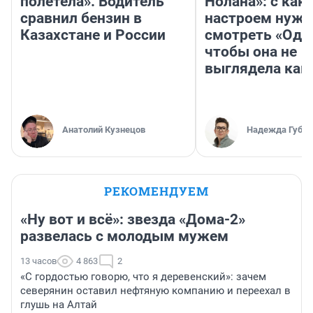
полетела». Водитель
Нолана»: с как
сравнил бензин в
настроем нужн
Казахстане и России
смотреть «Оди
чтобы она не
выглядела как
Анатолий Кузнецов
Надежда Губар
РЕКОМЕНДУЕМ
«Ну вот и всё»: звезда «Дома-2»
развелась с молодым мужем
13 часов
4 863
2
«С гордостью говорю, что я деревенский»: зачем
северянин оставил нефтяную компанию и переехал в
глушь на Алтай