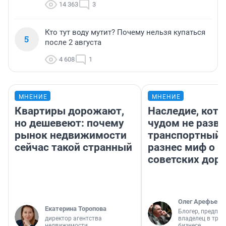
14 363
3
Кто тут воду мутит? Почему нельзя купаться
5
после 2 августа
4 608
1
МНЕНИЕ
МНЕНИЕ
Квартиры дорожают,
Наследие, кото
но дешевеют: почему
чудом не разва
рынок недвижимости
транспортный 
сейчас такой странный
разнес миф о 
советских доро
Олег Арефьев
Екатерина Торопова
Блогер, предпри
директор агентства
владелец в тра
недвижимости
бизнесе