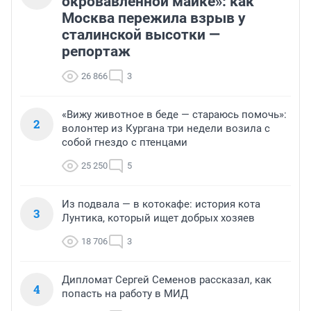
окровавленной майке»: как
Москва пережила взрыв у
сталинской высотки —
репортаж
26 866
3
«Вижу животное в беде — стараюсь помочь»:
2
волонтер из Кургана три недели возила с
собой гнездо с птенцами
25 250
5
Из подвала — в котокафе: история кота
3
Лунтика, который ищет добрых хозяев
18 706
3
Дипломат Сергей Семенов рассказал, как
4
попасть на работу в МИД