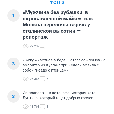
ТОП 5
«Мужчина без рубашки, в
1
окровавленной майке»: как
Москва пережила взрыв у
сталинской высотки —
репортаж
27 282
3
«Вижу животное в беде — стараюсь помочь»:
2
волонтер из Кургана три недели возила с
собой гнездо с птенцами
25 365
5
Из подвала — в котокафе: история кота
3
Лунтика, который ищет добрых хозяев
18 763
3