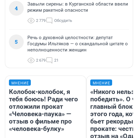
Завыли сирены: в Курганской области ввели
4
режим ракетной опасности
2 779
Обсудить
Речь о духовной целостности: депутат
5
Госдумы Ильтяков — о скандальной цитате о
неполноценности женщин
2 679
21
МНЕНИЕ
МНЕНИЕ
Колобок-колобок, я
«Никого нельз
тебя боюсь! Ради чего
победить». О ч
отложили прокат
главный блокб
«Человека-паука» —
этого года, ко
отзыв о фильме про
бьет рекорды 
«человека-булку»
прокате: честн
отзыв на «Оди