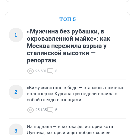
ТОП 5
«Мужчина без рубашки, в
1
окровавленной майке»: как
Москва пережила взрыв у
сталинской высотки —
репортаж
26 601
3
«Вижу животное в беде — стараюсь помочь»:
2
волонтер из Кургана три недели возила с
собой гнездо с птенцами
25 185
5
Из подвала — в котокафе: история кота
3
Лунтика, который ищет добрых хозяев