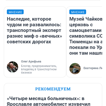
МНЕНИЕ
МНЕНИЕ
Наследие, которое
Музей Чайковс
чудом не развалилось:
церковь с
транспортный эксперт
самоцветами и
разнес миф о «вечных»
символика ССС
советских дорогах
Тюменцы на ав
поехали по Ура
они там нашли
Олег Арефьев
Блогер, предприниматель,
Екатерина Лит
владелец в транспортном
бизнесе
РЕКОМЕНДУЕМ
«Четыре месяца больничных»: в
Ярославле автомобилист изувечил