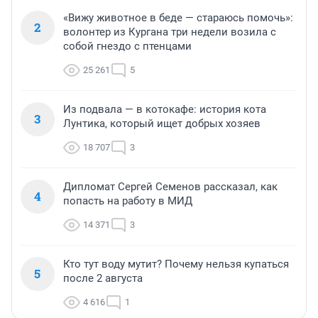
«Вижу животное в беде — стараюсь помочь»:
2
волонтер из Кургана три недели возила с
собой гнездо с птенцами
25 261
5
Из подвала — в котокафе: история кота
3
Лунтика, который ищет добрых хозяев
18 707
3
Дипломат Сергей Семенов рассказал, как
4
попасть на работу в МИД
14 371
3
Кто тут воду мутит? Почему нельзя купаться
5
после 2 августа
4 616
1