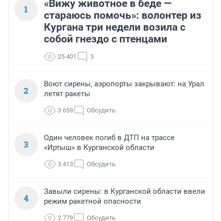
«Вижу животное в беде —
1
стараюсь помочь»: волонтер из
Кургана три недели возила с
собой гнездо с птенцами
25 401
5
Воют сирены, аэропорты закрывают: на Урал
2
летят ракеты
3 659
Обсудить
Один человек погиб в ДТП на трассе
3
«Иртыш» в Курганской области
3 413
Обсудить
Завыли сирены: в Курганской области ввели
4
режим ракетной опасности
2 779
Обсудить