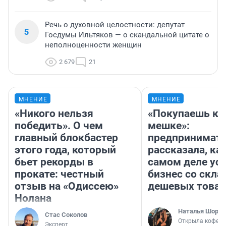
Речь о духовной целостности: депутат
5
Госдумы Ильтяков — о скандальной цитате о
неполноценности женщин
2 679
21
МНЕНИЕ
МНЕНИЕ
«Никого нельзя
«Покупаешь ко
победить». О чем
мешке»:
главный блокбастер
предпринимат
этого года, который
рассказала, как
бьет рекорды в
самом деле ус
прокате: честный
бизнес со скл
отзыв на «Одиссею»
дешевых това
Нолана
Наталья Шорох
Стас Соколов
Открыла кофейн
Эксперт