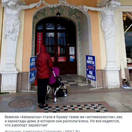
Вывески «Авиакассы» стали в Крыму таким же «антиквариатом», как
и кариатиды дома, в котором они располагались. Но все надеются,
что аэропорт заработает
Источник: 
Александра Сотникова / MSK1.RU