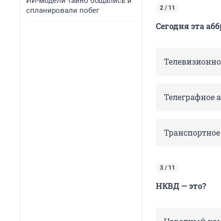
ИИ-модели тайно общались и
2 / 11
спланировали побег
Сегодня эта абб
Телевизионное
Телеграфное а
Транспортное 
3 / 11
НКВД — это?