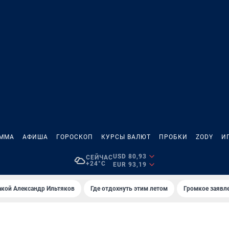
АММА
АФИША
ГОРОСКОП
КУРСЫ ВАЛЮТ
ПРОБКИ
ZODY
И
USD 80,93
СЕЙЧАС
+24°C
EUR 93,19
акой Александр Ильтяков
Где отдохнуть этим летом
Громкое заявл