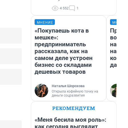
4 552
1
МНЕНИЕ
МНЕНИ
«Покупаешь кота в
Прода
мешке»:
возьм
предприниматель
нам г
рассказала, как на
налог
самом деле устроен
косне
бизнес со складами
даже 
дешевых товаров
Наталья Шорохова
Открыла кофейную точку на
деньги соцразвития
РЕКОМЕНДУЕМ
«Меня бесила моя роль»:
как сегодня выглядит