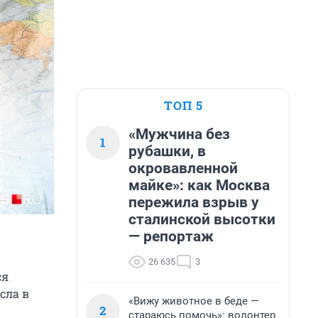
ТОП 5
«Мужчина без
1
рубашки, в
окровавленной
майке»: как Москва
пережила взрыв у
сталинской высотки
— репортаж
26 635
3
ся
сла в
«Вижу животное в беде —
2
стараюсь помочь»: волонтер