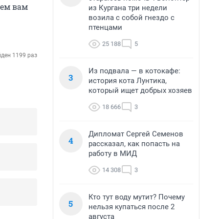
ем вам
из Кургана три недели
возила с собой гнездо с
птенцами
25 188
5
ден 1199 раз
Из подвала — в котокафе:
3
история кота Лунтика,
который ищет добрых хозяев
18 666
3
Дипломат Сергей Семенов
4
рассказал, как попасть на
работу в МИД
14 308
3
Кто тут воду мутит? Почему
5
нельзя купаться после 2
августа