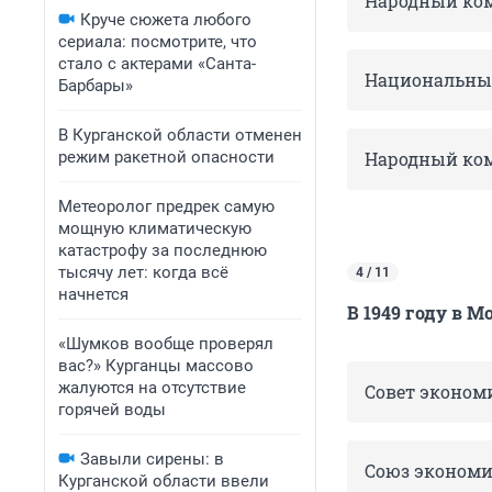
Народный ком
Круче сюжета любого
сериала: посмотрите, что
стало с актерами «Санта-
Национальный
Барбары»
В Курганской области отменен
режим ракетной опасности
Народный ком
Метеоролог предрек самую
мощную климатическую
катастрофу за последнюю
тысячу лет: когда всё
4 / 11
начнется
В 1949 году в 
«Шумков вообще проверял
вас?» Курганцы массово
жалуются на отсутствие
Совет эконо
горячей воды
Завыли сирены: в
Союз эконом
Курганской области ввели