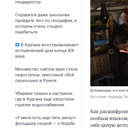
гендиректор
Справится даже школьник:
пройдите тест по географии, в
котором очень стыдно
ошибиться
В Кургане восстанавливают
исторический дом конца XIX
века
Множество сайтов враз стали
недоступны: массовый сбой
произошел в Рунете
Вспоминаем, что всё э
Убираем тазики и кастрюли:
Источник: 
Надежда Ти
где в Кургане еще запустили
горячее водоснабжение
Как расшифровы
«У меня есть еще пять минут»:
особым языком,
фельдшер скорой — о борьбе
себе целую ист