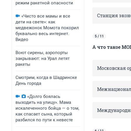
режим ракетной опасности
Станция эко
«Чисто все мамы и все
дети на свете»: как
медвежонок Момота покорил
буквально весь интернет.
5 / 11
Видео
А что такое МОП
Воют сирены, аэропорты
закрывают: на Урал летят
ракеты
Московская о
Смотрим, когда в Шадринске
День города
Межнациональ
«Долго боялась
выходить на улицу». Мама
искалеченного бойца — о том,
Международн
как спасает сына, который
разбился по пути к невесте