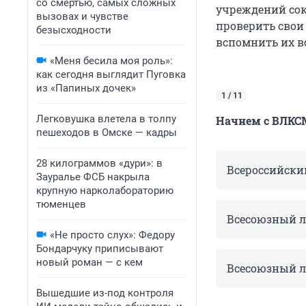
со смертью, самых сложных
учреждений сок
вызовах и чувстве
проверить свои
безысходности
вспомнить их вс
«Меня бесила моя роль»:
как сегодня выглядит Пуговка
из «Папиных дочек»
1 / 11
Легковушка влетела в толпу
Начнем с ВЛКС
пешеходов в Омске — кадры
28 килограммов «дури»: в
Всероссийски
Зауралье ФСБ накрыла
крупную нарколабораторию
тюменцев
Всесоюзный л
«Не просто слух»: Федору
Бондарчуку приписывают
новый роман — с кем
Всесоюзный 
Вышедшие из-под контроля