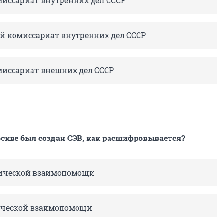
иссариат внутренних дел СССР
 комиссариат внутренних дел СССР
иссариат внешних дел СССР
Москве был создан СЭВ, как расшифровывается?
мической взаимопомощи
ической взаимопомощи