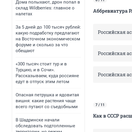
6 / 11
Дома полыхают, дрон попал в
склад Wildberries: главное о
Аббревиатура Р
налетах
За 5 дней до 100 тысяч рублей:
Российская а
какую подработку предлагают
на Восточном экономическом
форуме и сколько за что
обещают
Российская а
«300 тысяч стоит тур и в
Турцию, и в Сочи».
Российская а
Рассказываем, куда россияне
едут в отпуск этим летом
Опасная петрушка и ядовитая
вишня: какие растения чаще
7 / 11
всего путают со съедобными
Как в СССР рас
В Шадринске начали
обследовать подтопленные
территории, но режим