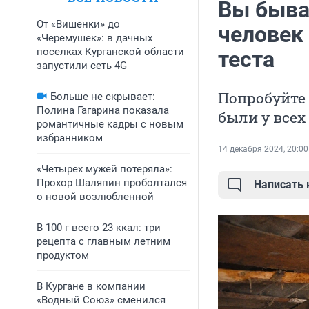
Вы быва
От «Вишенки» до
человек 
«Черемушек»: в дачных
поселках Курганской области
теста
запустили сеть 4G
Попробуйте
Больше не скрывает:
Полина Гагарина показала
были у всех
романтичные кадры с новым
избранником
14 декабря 2024, 20:00
«Четырех мужей потеряла»:
Прохор Шаляпин проболтался
Написать
о новой возлюбленной
В 100 г всего 23 ккал: три
рецепта с главным летним
продуктом
В Кургане в компании
«Водный Союз» сменился