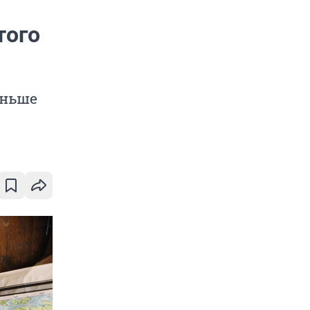
того
аньше