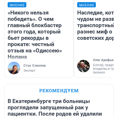
МНЕНИЕ
МНЕНИЕ
«Никого нельзя
Наследие, кото
победить». О чем
чудом не разва
главный блокбастер
транспортный 
этого года, который
разнес миф о 
бьет рекорды в
советских доро
прокате: честный
отзыв на «Одиссею»
Нолана
Олег Арефьев
Блогер, предпри
Стас Соколов
владелец в тра
Эксперт
бизнесе
РЕКОМЕНДУЕМ
В Екатеринбурге три больницы
проглядели запущенный рак у
пациентки. После родов ей удалили