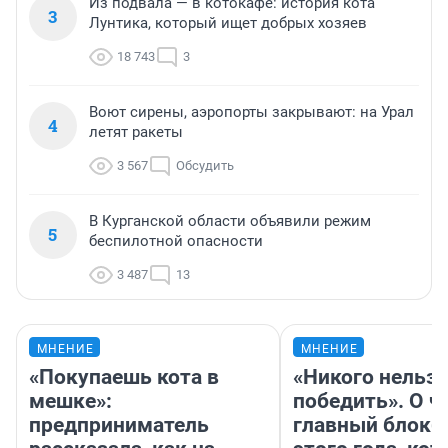
Из подвала — в котокафе: история кота
3
Лунтика, который ищет добрых хозяев
18 743
3
Воют сирены, аэропорты закрывают: на Урал
4
летят ракеты
3 567
Обсудить
В Курганской области объявили режим
5
беспилотной опасности
3 487
13
МНЕНИЕ
МНЕНИЕ
«Покупаешь кота в
«Никого нельз
мешке»:
победить». О ч
предприниматель
главный блокб