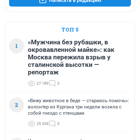
Написать в редакцию
ТОП 5
«Мужчина без рубашки, в
1
окровавленной майке»: как
Москва пережила взрыв у
сталинской высотки —
репортаж
27 189
3
«Вижу животное в беде — стараюсь помочь»:
2
волонтер из Кургана три недели возила с
собой гнездо с птенцами
25 334
5