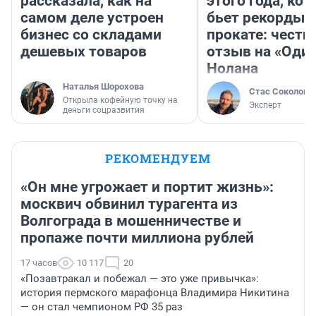
рассказала, как на
этого года, ко
самом деле устроен
бьет рекорды 
бизнес со складами
прокате: честн
дешевых товаров
отзыв на «Оди
Нолана
Наталья Шорохова
Стас Соколов
Открыла кофейную точку на
Эксперт
деньги соцразвития
РЕКОМЕНДУЕМ
«Он мне угрожает и портит жизнь»:
москвич обвинил турагента из
Волгограда в мошенничестве и
пропаже почти миллиона рублей
17 часов
10 117
20
«Позавтракал и побежал — это уже привычка»:
история пермского марафонца Владимира Никитина
— он стал чемпионом РФ 35 раз