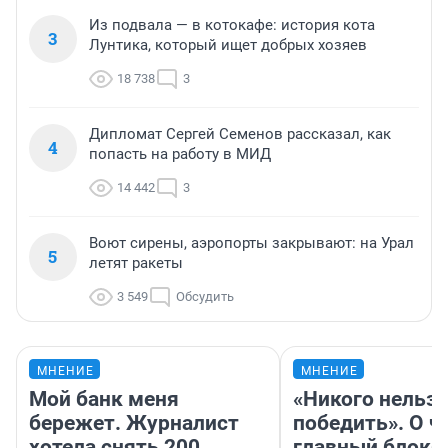
Из подвала — в котокафе: история кота
3
Лунтика, который ищет добрых хозяев
18 738
3
Дипломат Сергей Семенов рассказал, как
4
попасть на работу в МИД
14 442
3
Воют сирены, аэропорты закрывают: на Урал
5
летят ракеты
3 549
Обсудить
МНЕНИЕ
МНЕНИЕ
Мой банк меня
«Никого нельз
бережет. Журналист
победить». О ч
хотела снять 200
главный блокб