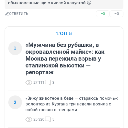
обыкновенные щи с кислой капустой 🤔
+0
–0
ОТВЕТИТЬ
ТОП 5
«Мужчина без рубашки, в
1
окровавленной майке»: как
Москва пережила взрыв у
сталинской высотки —
репортаж
27 111
3
«Вижу животное в беде — стараюсь помочь»:
2
волонтер из Кургана три недели возила с
собой гнездо с птенцами
25 320
5