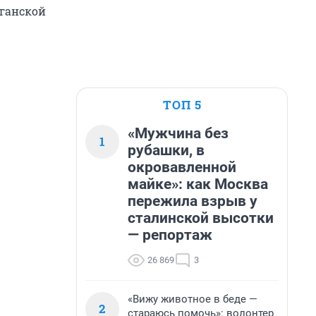
рганской
ТОП 5
«Мужчина без
1
рубашки, в
окровавленной
майке»: как Москва
пережила взрыв у
сталинской высотки
— репортаж
26 869
3
«Вижу животное в беде —
2
стараюсь помочь»: волонтер