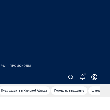
ГРЫ
ПРОМОКОДЫ
Куда сходить в Кургане? Афиша
Погода на выходные
Шумков в Че