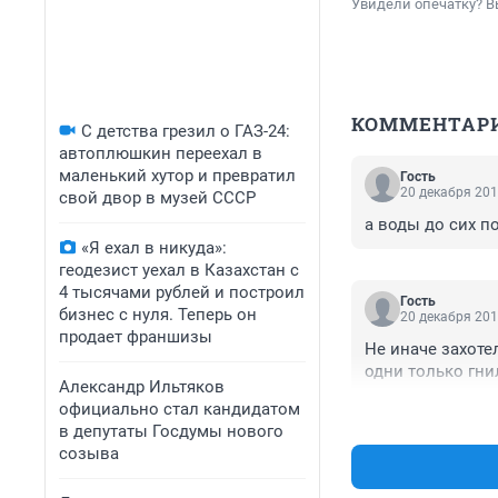
Увидели опечатку? В
КОММЕНТАР
С детства грезил о ГАЗ-24:
автоплюшкин переехал в
маленький хутор и превратил
Гость
20 декабря 201
свой двор в музей СССР
а воды до сих по
«Я ехал в никуда»:
геодезист уехал в Казахстан с
4 тысячами рублей и построил
Гость
бизнес с нуля. Теперь он
20 декабря 201
продает франшизы
Не иначе захоте
одни только гни
Александр Ильтяков
официально стал кандидатом
в депутаты Госдумы нового
созыва