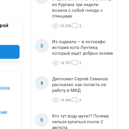
из Кургана три недели
возила с собой гнездо с
птенцами
орой
25 256
5
Из подвала — в котокафе:
3
история кота Лунтика,
который ищет добрых хозяев
18 707
3
Дипломат Сергей Семенов
4
рассказал, как попасть на
чала
работу в МИД
14 366
3
оме
Кто тут воду мутит? Почему
5
нельзя купаться после 2
августа