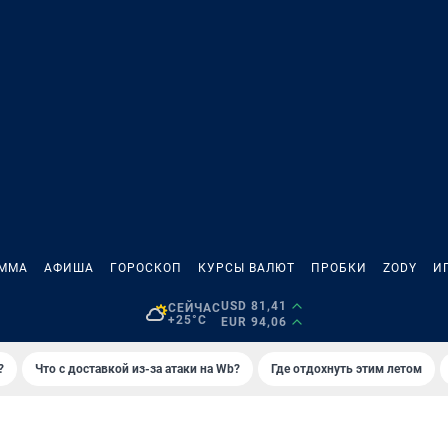
АММА
АФИША
ГОРОСКОП
КУРСЫ ВАЛЮТ
ПРОБКИ
ZODY
И
USD 81,41
СЕЙЧАС
+25°C
EUR 94,06
?
Что с доставкой из-за атаки на Wb?
Где отдохнуть этим летом