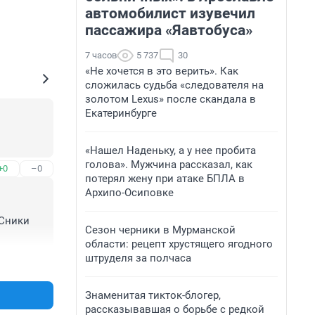
автомобилист изувечил
пассажира «Яавтобуса»
7 часов
5 737
30
«Не хочется в это верить». Как
сложилась судьба «следователя на
золотом Lexus» после скандала в
Екатеринбурге
«Нашел Наденьку, а у нее пробита
голова». Мужчина рассказал, как
+0
–0
потерял жену при атаке БПЛА в
Архипо-Осиповке
Сники 
Сезон черники в Мурманской
области: рецепт хрустящего ягодного
штруделя за полчаса
+0
–0
Знаменитая тикток-блогер,
рассказывавшая о борьбе с редкой