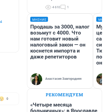
4 610
1
МНЕНИЕ
МНЕНИ
ды
Продашь за 3000, налог
Музей
возьмут с 4000. Что
церко
нам готовит новый
самоц
налоговый закон — он
симво
коснется импорта и
Тюмен
даже репетиторов
поеха
они т
Анастасия Завгородняя
РЕКОМЕНДУЕМ
0
«Четыре месяца
больничных»: в Ярославле