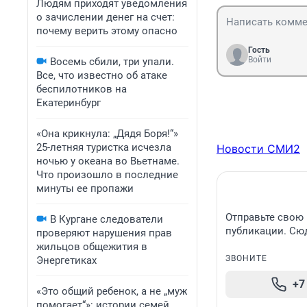
Людям приходят уведомления
о зачислении денег на счет:
почему верить этому опасно
Гость
Войти
Восемь сбили, три упали.
Все, что известно об атаке
беспилотников на
Екатеринбург
«Она крикнула: „Дядя Боря!“»
25-летняя туристка исчезла
Новости СМИ2
ночью у океана во Вьетнаме.
Что произошло в последние
минуты ее пропажи
Отправьте свою 
В Кургане следователи
публикации. Сюд
проверяют нарушения прав
жильцов общежития в
ЗВОНИТЕ
Энергетиках
+7
«Это общий ребенок, а не „муж
помогает“»: истории семей,