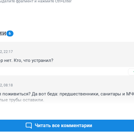
ыделите фрагмент и нажмите Ctrl+Enter
ИИ
6
2, 22:17
р нет. Кто, что устранил?
2, 08:18
л поживиться? Да вот беда: предшественники, санитары и МЧ
лые трубы оставили.
Читать все комментарии