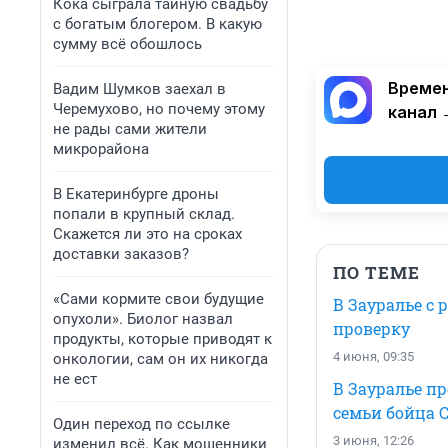
Кока сыграла тайную свадьбу
с богатым блогером. В какую
сумму всё обошлось
Времен
Вадим Шумков заехал в
Черемухово, но почему этому
канал 
не рады сами жители
микрорайона
В Екатеринбурге дроны
попали в крупный склад.
Скажется ли это на сроках
доставки заказов?
ПО ТЕМЕ
«Сами кормите свои будущие
В Зауралье с 
опухоли». Биолог назвал
проверку
продукты, которые приводят к
4 июня, 09:35
онкологии, сам он их никогда
не ест
В Зауралье пр
семьи бойца 
Один переход по ссылке
3 июня, 12:26
изменил всё. Как мошенники