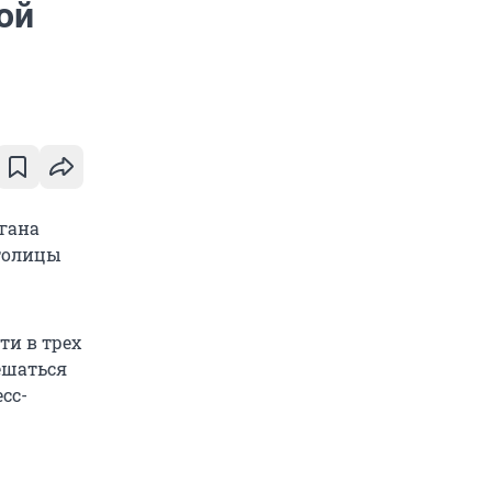
ой
гана
столицы
ти в трех
ешаться
есс-