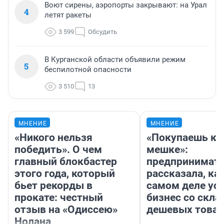
Воют сирены, аэропорты закрывают: на Урал
4
летят ракеты
3 599
Обсудить
В Курганской области объявили режим
5
беспилотной опасности
3 510
13
МНЕНИЕ
МНЕНИЕ
«Никого нельзя
«Покупаешь ко
победить». О чем
мешке»:
главный блокбастер
предпринимат
этого года, который
рассказала, как
бьет рекорды в
самом деле ус
прокате: честный
бизнес со скл
отзыв на «Одиссею»
дешевых това
Нолана