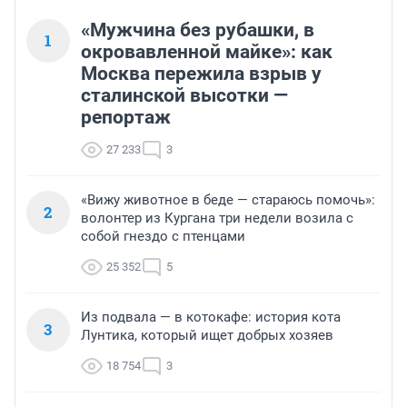
«Мужчина без рубашки, в
1
окровавленной майке»: как
Москва пережила взрыв у
сталинской высотки —
репортаж
27 233
3
«Вижу животное в беде — стараюсь помочь»:
2
волонтер из Кургана три недели возила с
собой гнездо с птенцами
25 352
5
Из подвала — в котокафе: история кота
3
Лунтика, который ищет добрых хозяев
18 754
3