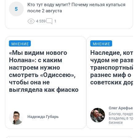
Кто тут воду мутит? Почему нельзя купаться
5
после 2 августа
4 559
1
МНЕНИЕ
МНЕНИЕ
«Мы видим нового
Наследие, кото
Нолана»: с каким
чудом не разва
настроем нужно
транспортный 
смотреть «Одиссею»,
разнес миф о 
чтобы она не
советских доро
выглядела как фиаско
Олег Арефьев
Блогер, предпри
Надежда Губарь
владелец в тра
бизнесе