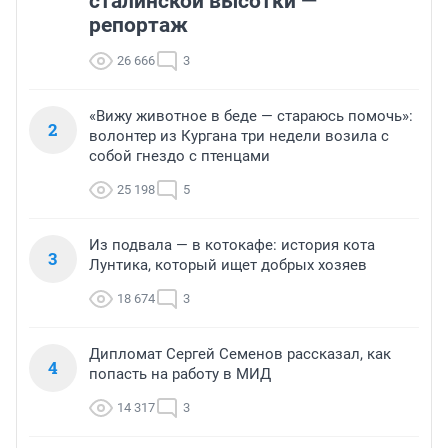
сталинской высотки —
репортаж
26 666
3
«Вижу животное в беде — стараюсь помочь»:
2
волонтер из Кургана три недели возила с
собой гнездо с птенцами
25 198
5
Из подвала — в котокафе: история кота
3
Лунтика, который ищет добрых хозяев
18 674
3
Дипломат Сергей Семенов рассказал, как
4
попасть на работу в МИД
14 317
3