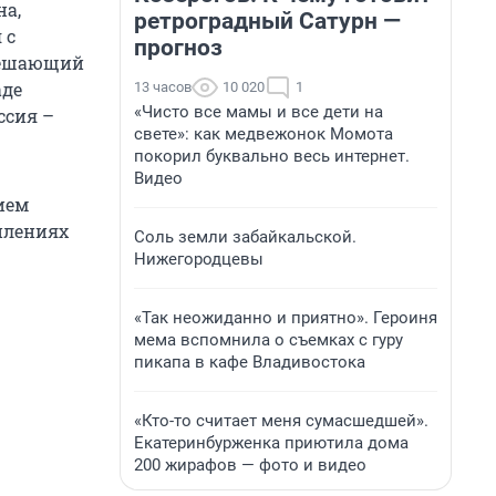
на,
ретроградный Сатурн —
 с
прогноз
 решающий
аде
13 часов
10 020
1
«Чисто все мамы и все дети на
ссия –
свете»: как медвежонок Момота
покорил буквально весь интернет.
Видео
ием
плениях
Соль земли забайкальской.
Нижегородцевы
«Так неожиданно и приятно». Героиня
мема вспомнила о съемках с гуру
пикапа в кафе Владивостока
«Кто-то считает меня сумасшедшей».
Екатеринбурженка приютила дома
200 жирафов — фото и видео