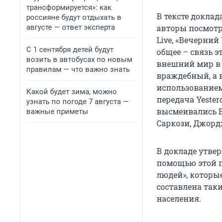
трансформируется»: как
В тексте доклада
россияне будут отдыхать в
августе — ответ эксперта
авторы посмотр
Live, «Вечерний
С 1 сентября детей будут
общее – связь э
возить в автобусах по новым
внешний мир в 
правилам — что важно знать
враждебный, а 
использованием
Какой будет зима, можно
передача Yester
узнать по погоде 7 августа —
высмеивались Б
важные приметы
Саркози, Джорд
В докладе утвер
помощью этой п
людей», которы
составлена так
населения.