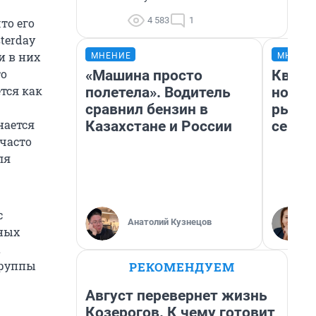
4 583
1
что его
terday
и в них
МНЕНИЕ
МНЕНИ
то
«Машина просто
Кварт
тся как
полетела». Водитель
но де
сравнил бензин в
рынок
нается
Казахстане и России
сейча
 часто
ля
с
Анатолий Кузнецов
ных
а
группы
РЕКОМЕНДУЕМ
Август перевернет жизнь
Козерогов. К чему готовит