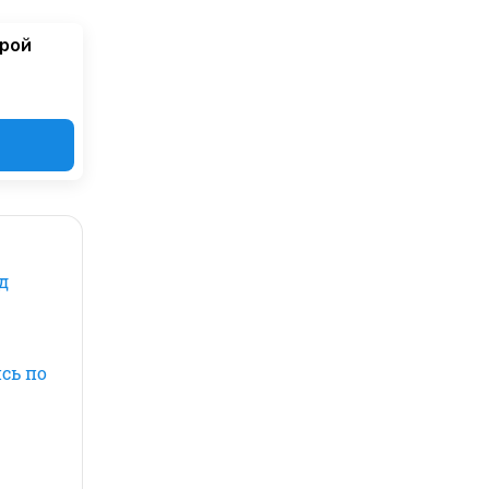
орой
д
сь по