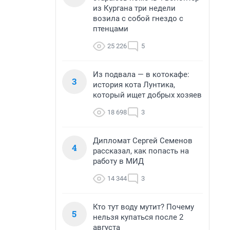
из Кургана три недели
возила с собой гнездо с
птенцами
25 226
5
Из подвала — в котокафе:
3
история кота Лунтика,
который ищет добрых хозяев
18 698
3
Дипломат Сергей Семенов
4
рассказал, как попасть на
работу в МИД
14 344
3
Кто тут воду мутит? Почему
5
нельзя купаться после 2
августа