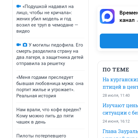
«Подушкой надавил на
Времен
лицо, чтобы не кричала»:
жених убил модель и год
канал 
возил ее труп в чемодане —
видео
У могилы педофила. Его
смерть разделила страну на
два лагеря, а защитника детей
отправила за решетку
ПО ТЕМЕ
«Меня годами преследует
На курганских
бывшая любовница мужа: она
птицей в цен
портит жилье и угрожает».
Реальная история
28 июля, 11:40
Изучают цены
Нам врали, что кофе вреден?
ситуации с б
Кому можно пить до пяти
24 июня, 16:12
чашек в день
Глава Заурал
Пилоты потерпевшего