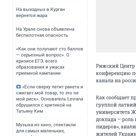
На выходных в Курган
вернется жара
На Урале снова объявлена
беспилотная опасность
«Как они получают сто баллов
— серьезный вопрос». О
кризисе ЕГЭ, всего
Рижский Центр 
образования и ужасах
конференцию п
приемной кампании
канала на росс
«Если сверху летит ракета и
сжигает мой товар, то это не
Как сообщает п
мой риск». Основатель Levrana
группой латвий
обрушился с критикой на
Татьяну Ким
университета Ж
доклада – роль
Музыка из кино, спектакли
лидеров», анал
для самых маленьких,
жителей Украин