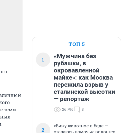
ТОП 5
«Мужчина без
1
рубашки, в
окровавленной
ого
майке»: как Москва
пережила взрыв у
сталинской высотки
овленный
— репортаж
кого
ые темы
26 796
3
дных
и
«Вижу животное в беде —
2
стараюсь помочь»: волонтер