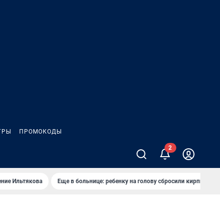
ГРЫ
ПРОМОКОДЫ
2
ение Ильтякова
Еще в больнице: ребенку на голову сбросили кирпич