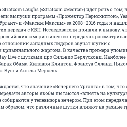
 Stratcom Laughs («Stratcom смеется») идет речь о том, 
ели выпуски программ «Прожектор Перисхилтон», Yes
 Ургант» и «Максим Максим» за 2008–2016 годы и нашл
тих передач с КВН. Исследователи пришли к выводу, ч
российских юмористических передачах рассматривае
в отношении западных лидеров звучат шутки с
 криминального жаргона. В качестве примера упоми
day Live с шутками про Сильвио Берлускони. Наиболее
арак Обама, Хиллари Клинтон, Франсуа Олланд, Нико
ж Буш и Ангела Меркель.
ждается, что значение «Вечернего Урганта» в том, что 
ередачи авторы якобы пытаются «влиять на культур
е собираются у телевизора вечером. При этом передач
им образом, что различные шутки влияют на разные 