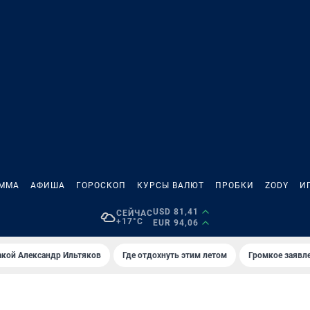
АММА
АФИША
ГОРОСКОП
КУРСЫ ВАЛЮТ
ПРОБКИ
ZODY
И
USD 81,41
СЕЙЧАС
+17°C
EUR 94,06
акой Александр Ильтяков
Где отдохнуть этим летом
Громкое заявл