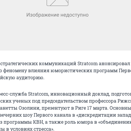
стратегических коммуникаций Stratcom анонсировал
о феномену влияния юмористических программ Перв
ийскую аудиторию.
ресс-служба Stratcom, инновационный доклад, подгот
ских ученых под председательством профессора Рижс
анетты Озолини, презентуют в Риге 17 марта. Основн
 вечерних шоу Первого канала в «дискредитации запа
из программы КВН, а также роль юмора в «объединени
ы в условиях стресса».