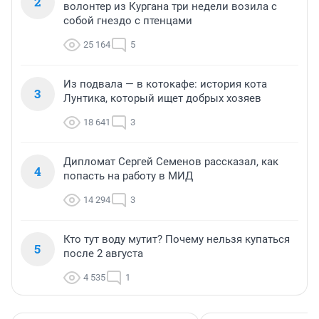
2
волонтер из Кургана три недели возила с
собой гнездо с птенцами
25 164
5
Из подвала — в котокафе: история кота
3
Лунтика, который ищет добрых хозяев
18 641
3
Дипломат Сергей Семенов рассказал, как
4
попасть на работу в МИД
14 294
3
Кто тут воду мутит? Почему нельзя купаться
5
после 2 августа
4 535
1