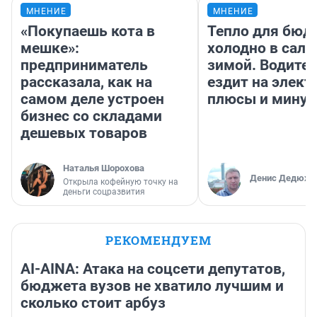
МНЕНИЕ
МНЕНИЕ
«Покупаешь кота в
Тепло для бюд
мешке»:
холодно в сало
предприниматель
зимой. Водител
рассказала, как на
ездит на элект
самом деле устроен
плюсы и мину
бизнес со складами
дешевых товаров
Наталья Шорохова
Денис Дедюхи
Открыла кофейную точку на
деньги соцразвития
РЕКОМЕНДУЕМ
AI-AINA: Атака на соцсети депутатов,
бюджета вузов не хватило лучшим и
сколько стоит арбуз