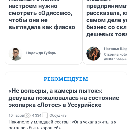
настроем нужно
предпринимат
смотреть «Одиссею»,
рассказала, как
чтобы она не
самом деле ус
выглядела как фиаско
бизнес со скл
дешевых това
Наталья Шорох
Надежда Губарь
Открыла кофейн
деньги соцразв
РЕКОМЕНДУЕМ
«Не вольеры, а камеры пыток»:
девушка пожаловалась на состояние
экопарка «Лотос» в Уссурийске
10 часов
4 334
Обсудить
Накипело у младшей сестры: «Она уехала жить, а я
осталась быть хорошей»