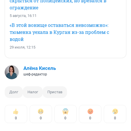
скрыться от полицейских, но врезался в
ограждение
5 августа, 16:11
«В этой вонище оставаться невозможно»:
тюменка уехала в Курган из-за проблем с
водой
29 июля, 12:15
Алёна Кисель
шеф-редактор
Долг
Налог
Пристав
0
0
0
0
0