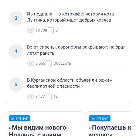
Из подвала — в котокафе: история кота
3
Лунтика, который ищет добрых хозяев
18 738
3
Воют сирены, аэропорты закрывают: на Урал
4
летят ракеты
3 555
Обсудить
В Курганской области объявили режим
5
беспилотной опасности
3 477
13
МНЕНИЕ
МНЕНИЕ
«Мы видим нового
«Покупаешь ко
Нолана»: с каким
мешке»: