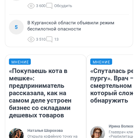
3 600
Обсудить
В Курганской области объявили режим
5
беспилотной опасности
3 510
13
МНЕНИЕ
МНЕНИЕ
«Покупаешь кота в
«Спуталась реч
мешке»:
пургу». Врач — 
предприниматель
смертельном д
рассказала, как на
который слож
самом деле устроен
обнаружить
бизнес со складами
дешевых товаров
Ирина Волкова
Наталья Шорохова
Главврач клини
Открыла кофейную точку на
«Реабилитация 