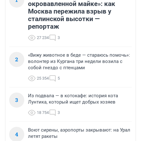
окровавленной майке»: как
Москва пережила взрыв у
сталинской высотки —
репортаж
27 234
3
«Вижу животное в беде — стараюсь помочь»:
2
волонтер из Кургана три недели возила с
собой гнездо с птенцами
25 354
5
Из подвала — в котокафе: история кота
3
Лунтика, который ищет добрых хозяев
18 754
3
Воют сирены, аэропорты закрывают: на Урал
4
летят ракеты