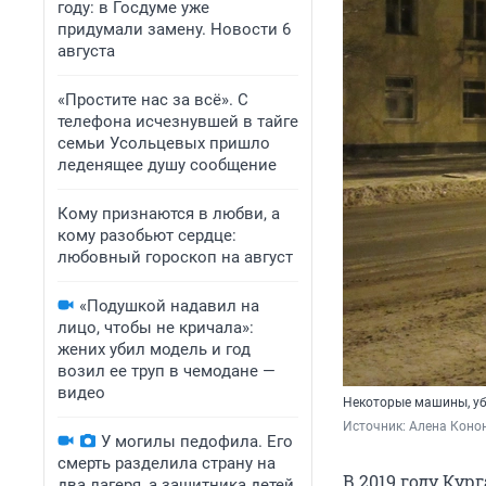
году: в Госдуме уже
придумали замену. Новости 6
августа
«Простите нас за всё». С
телефона исчезнувшей в тайге
семьи Усольцевых пришло
леденящее душу сообщение
Кому признаются в любви, а
кому разобьют сердце:
любовный гороскоп на август
«Подушкой надавил на
лицо, чтобы не кричала»:
жених убил модель и год
возил ее труп в чемодане —
видео
Некоторые машины, уб
Источник: 
Алена Коно
У могилы педофила. Его
смерть разделила страну на
В 2019 году Кур
два лагеря, а защитника детей