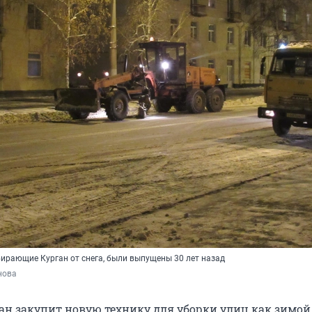
ирающие Курган от снега, были выпущены 30 лет назад
нова
ган закупит новую технику для уборки улиц как зимой,