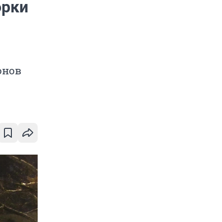
орки
онов