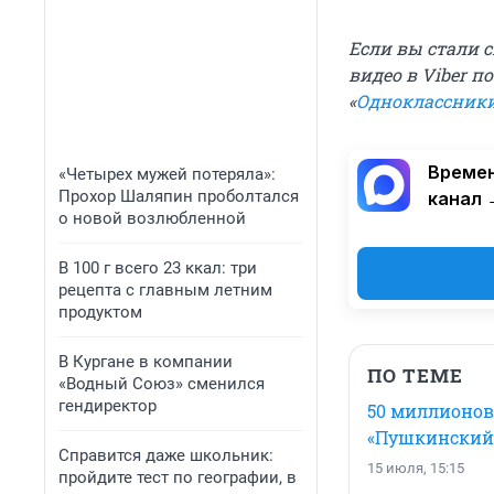
Если вы стали 
видео в Viber п
«
Одноклассник
Времен
«Четырех мужей потеряла»:
Прохор Шаляпин проболтался
канал 
о новой возлюбленной
В 100 г всего 23 ккал: три
рецепта с главным летним
продуктом
В Кургане в компании
ПО ТЕМЕ
«Водный Союз» сменился
гендиректор
50 миллионов 
«Пушкинский
Справится даже школьник:
15 июля, 15:15
пройдите тест по географии, в