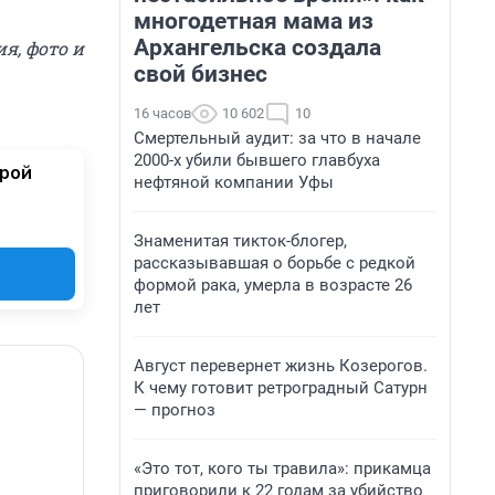
многодетная мама из
Архангельска создала
я, фото и
свой бизнес
16 часов
10 602
10
Смертельный аудит: за что в начале
2000-х убили бывшего главбуха
орой
нефтяной компании Уфы
Знаменитая тикток-блогер,
рассказывавшая о борьбе с редкой
формой рака, умерла в возрасте 26
лет
Август перевернет жизнь Козерогов.
К чему готовит ретроградный Сатурн
— прогноз
«Это тот, кого ты травила»: прикамца
приговорили к 22 годам за убийство