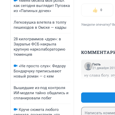
«Меня бесила моя роль»:
как сегодня выглядит Пуговка
0
из «Папиных дочек»
Легковушка влетела в толпу
Увидели опечатку? В
пешеходов в Омске — кадры
28 килограммов «дури»: в
Зауралье ФСБ накрыла
крупную нарколабораторию
КОММЕНТАР
тюменцев
Гость
«Не просто слух»: Федору
21 декабря 201
Бондарчуку приписывают
ну слава богу. 
новый роман — с кем
Вышедшие из-под контроля
ИИ-модели тайно общались и
спланировали побег
Круче сюжета любого
сериала: посмотрите, что