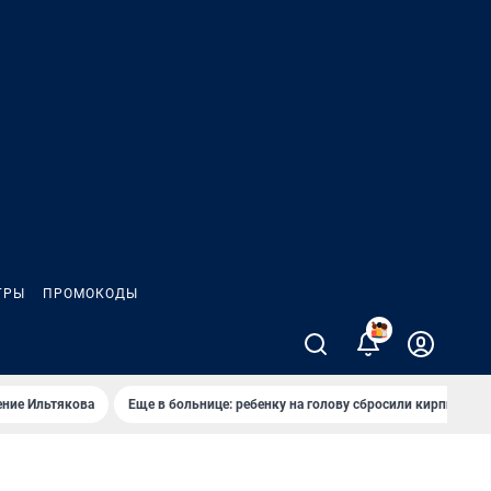
ГРЫ
ПРОМОКОДЫ
2
ение Ильтякова
Еще в больнице: ребенку на голову сбросили кирпич