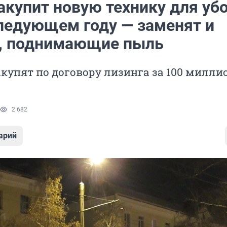
акупит новую технику для уб
следующем году — заменят и
, поднимающие пыль
купят по договору лизинга за 100 милли
2 682
арий