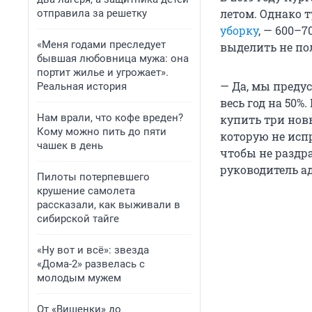
летом. Однако т
отправила за решетку
уборку
, — 600–
«Меня годами преследует
выделить не по
бывшая любовница мужа: она
портит жилье и угрожает».
— Да, мы преду
Реальная история
весь год на 50
Нам врали, что кофе вреден?
купить три нов
Кому можно пить до пяти
которую не исп
чашек в день
чтобы не раздр
руководитель а
Пилоты потерпевшего
крушение самолета
рассказали, как выживали в
сибирской тайге
«Ну вот и всё»: звезда
«Дома-2» развелась с
молодым мужем
От «Вишенки» до