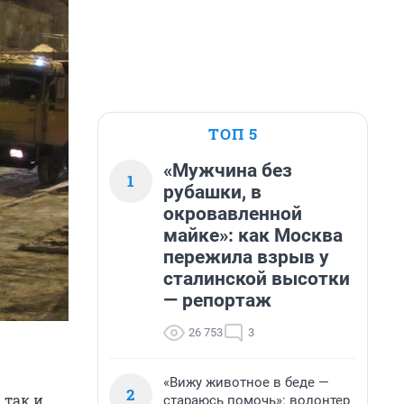
ТОП 5
«Мужчина без
1
рубашки, в
окровавленной
майке»: как Москва
пережила взрыв у
сталинской высотки
— репортаж
26 753
3
«Вижу животное в беде —
2
 так и
стараюсь помочь»: волонтер