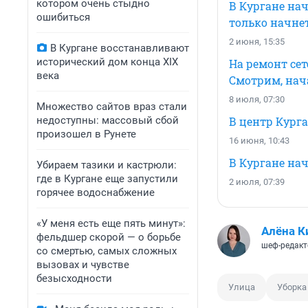
котором очень стыдно
В Кургане нач
ошибиться
только начне
2 июня, 15:35
В Кургане восстанавливают
исторический дом конца XIX
На ремонт сет
века
Смотрим, нач
8 июля, 07:30
Множество сайтов враз стали
недоступны: массовый сбой
В центр Курга
произошел в Рунете
16 июня, 10:43
В Кургане на
Убираем тазики и кастрюли:
где в Кургане еще запустили
2 июля, 07:39
горячее водоснабжение
«У меня есть еще пять минут»:
Алёна К
фельдшер скорой — о борьбе
шеф-редакт
со смертью, самых сложных
вызовах и чувстве
безысходности
Улица
Уборка