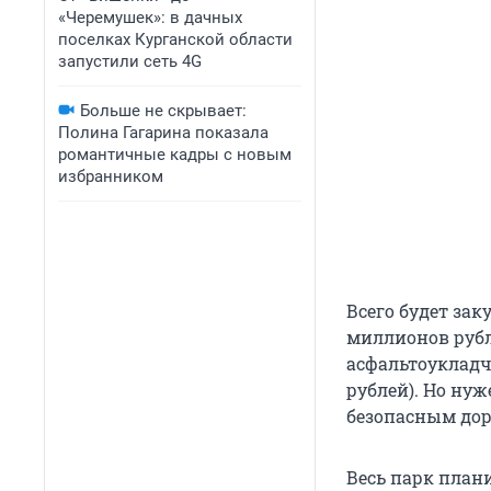
«Черемушек»: в дачных
поселках Курганской области
запустили сеть 4G
Больше не скрывает:
Полина Гагарина показала
романтичные кадры с новым
избранником
Всего будет зак
миллионов рубл
асфальтоукладч
рублей). Но ну
безопасным дор
Весь парк план