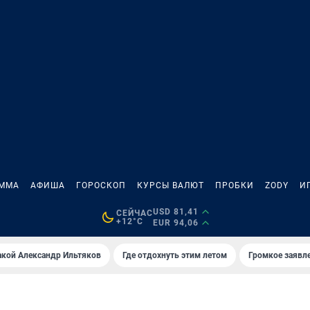
АММА
АФИША
ГОРОСКОП
КУРСЫ ВАЛЮТ
ПРОБКИ
ZODY
И
USD 81,41
СЕЙЧАС
+12°C
EUR 94,06
акой Александр Ильтяков
Где отдохнуть этим летом
Громкое заявл