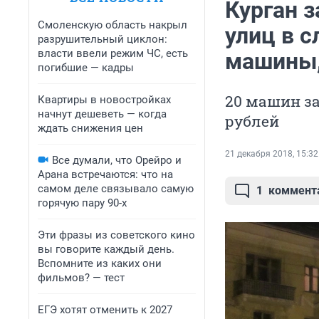
Курган з
Смоленскую область накрыл
улиц в 
разрушительный циклон:
власти ввели режим ЧС, есть
машины
погибшие — кадры
20 машин за
Квартиры в новостройках
начнут дешеветь — когда
рублей
ждать снижения цен
21 декабря 2018, 15:32
Все думали, что Орейро и
Арана встречаются: что на
самом деле связывало самую
1
коммент
горячую пару 90-х
Эти фразы из советского кино
вы говорите каждый день.
Вспомните из каких они
фильмов? — тест
ЕГЭ хотят отменить к 2027