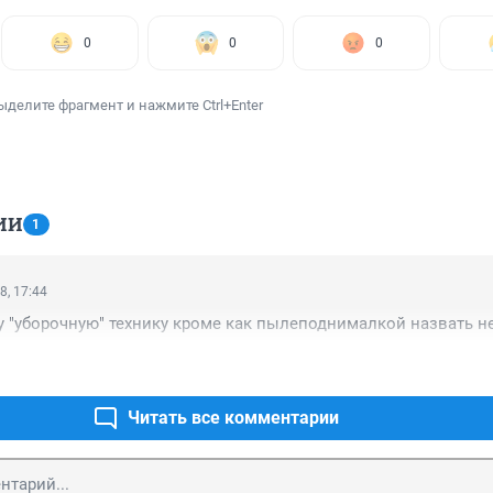
0
0
0
ыделите фрагмент и нажмите Ctrl+Enter
ИИ
1
8, 17:44
эту "уборочную" технику кроме как пылеподнималкой назвать н
Читать все комментарии