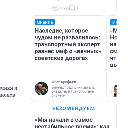
4 566
1
МНЕНИЕ
МНЕНИ
Наследие, которое
«Мы в
чудом не развалилось:
Нолан
транспортный эксперт
настр
разнес миф о «вечных»
смотр
советских дорогах
чтобы
выгля
Олег Арефьев
зчики и
Блогер, предприниматель,
владелец в транспортном
лионов
бизнесе
РЕКОМЕНДУЕМ
«Мы начали в самое
нестабильное время»: как