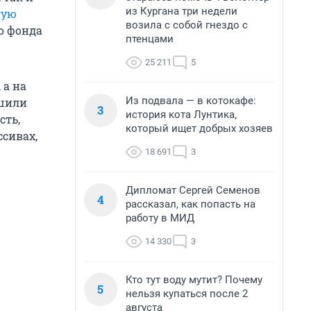
из Кургана три недели
ную
возила с собой гнездо с
о фонда
птенцами
25 211
5
 а на
Из подвала — в котокафе:
ешили
3
история кота Лунтика,
сть,
который ищет добрых хозяев
ссивах,
18 691
3
Дипломат Сергей Семенов
4
рассказал, как попасть на
работу в МИД
14 330
3
Кто тут воду мутит? Почему
5
нельзя купаться после 2
августа