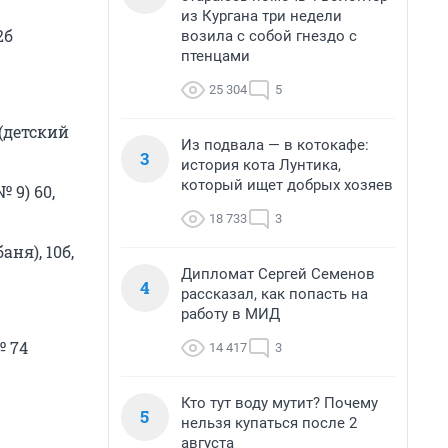
из Кургана три недели
2б
возила с собой гнездо с
птенцами
25 304
5
7 (детский
Из подвала — в котокафе:
3
история кота Лунтика,
который ищет добрых хозяев
№ 9) 60,
18 733
3
аня), 10б,
Дипломат Сергей Семенов
4
рассказал, как попасть на
работу в МИД
№ 74
14 417
3
Кто тут воду мутит? Почему
5
нельзя купаться после 2
августа