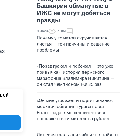
Башкирии обманутые в
ИЖС не могут добиться
правды
4 часа
2 304
1
Почему у томатов скручиваются
листья — три причины и решение
проблемы
ах
«Позавтракал и побежал — это уже
привычка»: история пермского
марафонца Владимира Никитина —
он стал чемпионом РФ 35 раз
орой
«Он мне угрожает и портит жизнь»:
москвич обвинил турагента из
Волгограда в мошенничестве и
пропаже почти миллиона рублей
Лицевая гладь для чайников: гайд от