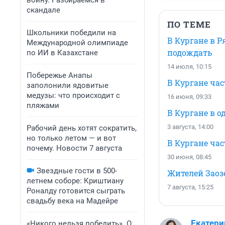
войну. Разбираемся в
скандале
ПО ТЕМЕ
Школьники победили на
В Кургане в Р
Международной олимпиаде
подождать
по ИИ в Казахстане
14 июля, 10:15
Побережье Анапы
В Кургане час
заполонили ядовитые
медузы: что происходит с
16 июня, 09:33
пляжами
В Кургане в 
3 августа, 14:00
Рабочий день хотят сократить,
но только летом — и вот
В Кургане час
почему. Новости 7 августа
30 июня, 08:45
Звездные гости в 500-
Жителей Заоз
летнем соборе: Криштиану
7 августа, 15:25
Роналду готовится сыграть
свадьбу века на Мадейре
Екатери
«Никого нельзя победить». О