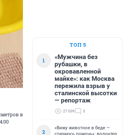
ТОП 5
«Мужчина без
1
рубашки, в
окровавленной
майке»: как Москва
пережила взрыв у
сталинской высотки
— репортаж
27 039
3
иметров в
4:00
«Вижу животное в беде —
2
стараюсь помочь»: волонтер