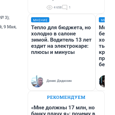
4 658
1
№ 3);
МНЕНИЕ
МНЕНИ
, 9 Мая,
Тепло для бюджета, но
Мой б
холодно в салоне
береж
зимой. Водитель 13 лет
хотел
ездит на электрокаре:
тысяч
плюсы и минусы
креди
приех
безоп
Денис Дедюхин
РЕКОМЕНДУЕМ
«Мне должны 17 млн, но
банку плачу я»: почему в