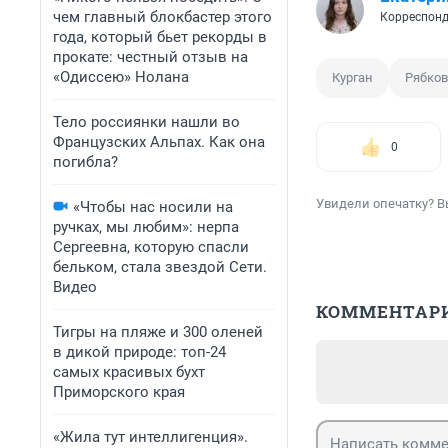
чем главный блокбастер этого
Корреспонд
года, который бьет рекорды в
прокате: честный отзыв на
«Одиссею» Нолана
Курган
Рябков
Тело россиянки нашли во
Французских Альпах. Как она
0
погибла?
Увидели опечатку? В
«Чтобы нас носили на
ручках, мы любим»: нерпа
Сергеевна, которую спасли
бельком, стала звездой Сети.
Видео
КОММЕНТАР
Тигры на пляже и 300 оленей
в дикой природе: топ-24
самых красивых бухт
Приморского края
«Жила тут интеллигенция».