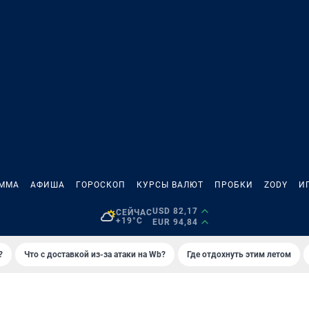
АММА
АФИША
ГОРОСКОП
КУРСЫ ВАЛЮТ
ПРОБКИ
ZODY
И
USD 82,17
СЕЙЧАС
+19°C
EUR 94,84
?
Что с доставкой из-за атаки на Wb?
Где отдохнуть этим летом