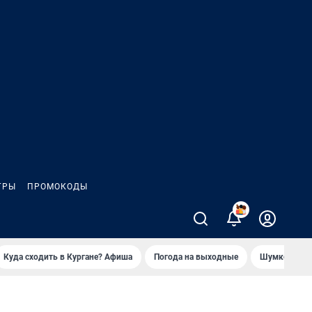
ГРЫ
ПРОМОКОДЫ
2
Куда сходить в Кургане? Афиша
Погода на выходные
Шумков в Че