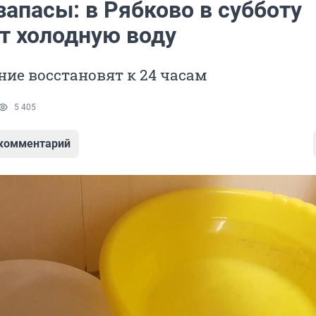
апасы: в Рябково в субботу
т холодную воду
ие восстановят к 24 часам
5 405
 комментарий