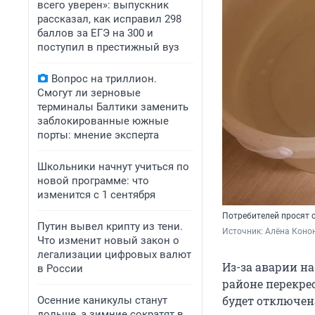
всего уверен»: выпускник
рассказал, как исправил 298
баллов за ЕГЭ на 300 и
поступил в престижный вуз
Вопрос на триллион.
Смогут ли зерновые
терминалы Балтики заменить
заблокированные южные
порты: мнение эксперта
Школьники начнут учиться по
новой программе: что
изменится с 1 сентября
Потребителей просят 
Путин вывел крипту из тени.
Источник: 
Алёна Коно
Что изменит новый закон о
легализации цифровых валют
Из-за аварии н
в России
районе перекрес
будет отключен
Осенние каникулы станут
дольше, а зимние сократят в