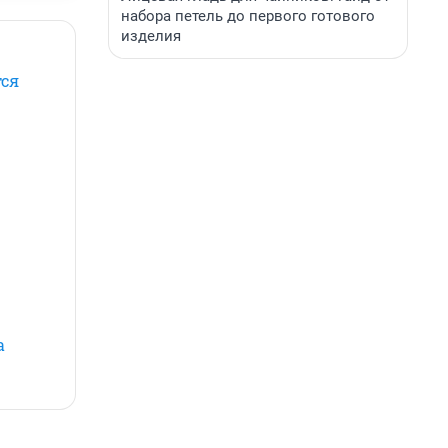
набора петель до первого готового
изделия
тся
а