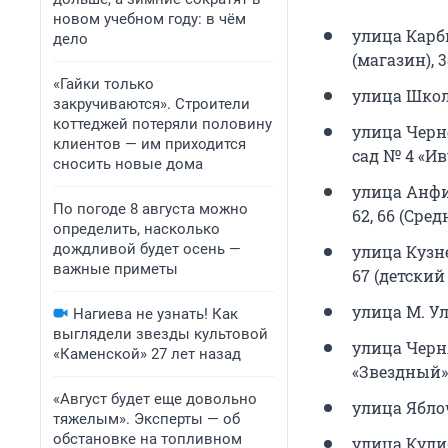
новом учебном году: в чём
улица Карбыше
дело
(магазин), 3
«Гайки только
улица Школьна
закручиваются». Строители
коттеджей потеряли половину
улица Чернор
клиентов — им приходится
сад № 4 «Ив
сносить новые дома
улица Анфино
По погоде 8 августа можно
62, 66 (Сре
определить, насколько
дождливой будет осень —
улица Кузнец
важные приметы
67 (детский
улица М. Ул
Нагиева не узнать! Как
выглядели звезды культовой
улица Чернях
«Каменской» 27 лет назад
«Звездный»), 
«Август будет еще довольно
улица Ябло
тяжелым». Эксперты — об
обстановке на топливном
улица Кули