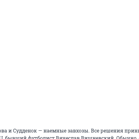
нова и Судденок — наемные завхозы. Все решения при
Ц, бывший футболист Вячеслав Вишневский. Обычно, 