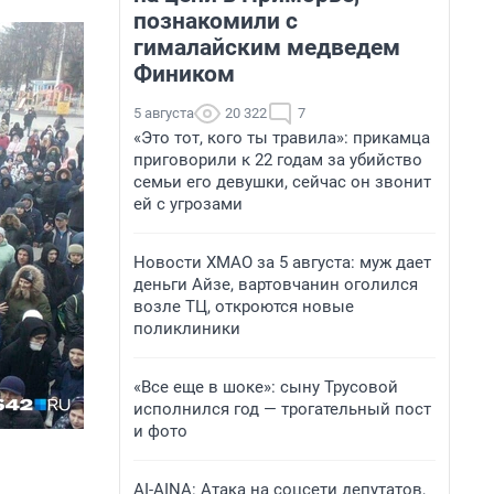
познакомили с
гималайским медведем
Фиником
5 августа
20 322
7
«Это тот, кого ты травила»: прикамца
приговорили к 22 годам за убийство
семьи его девушки, сейчас он звонит
ей с угрозами
Новости ХМАО за 5 августа: муж дает
деньги Айзе, вартовчанин оголился
возле ТЦ, откроются новые
поликлиники
«Все еще в шоке»: сыну Трусовой
исполнился год — трогательный пост
и фото
AI-AINA: Атака на соцсети депутатов,