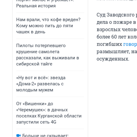
Реальная история
Суд Заводского
Нам врали, что кофе вреден?
дела о пожаре в
Кому можно пить до пяти
взрослых челов
чашек в день
более 60 лет ко
погибших
гово
Пилоты потерпевшего
размышляет, на
крушение самолета
рассказали, как выживали в
осужденных.
сибирской тайге
«Ну вот и всё»: звезда
«Дома-2» развелась с
молодым мужем
От «Вишенки» до
«Черемушек»: в дачных
поселках Курганской области
запустили сеть 4G
Больше не скрывает: