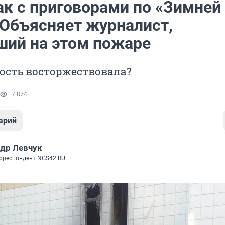
ак с приговорами по «Зимней
 Объясняет журналист,
ший на этом пожаре
ость восторжествовала?
7 874
арий
др Левчук
рреспондент NGS42.RU