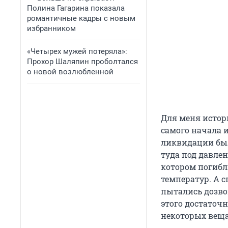
Полина Гагарина показала
романтичные кадры с новым
избранником
«Четырех мужей потеряла»:
Прохор Шаляпин проболтался
о новой возлюбленной
Для меня истор
самого начала и
ликвидации был
туда под давле
котором погибл
температур. А 
пытались дозвон
этого достаточн
некоторых веща