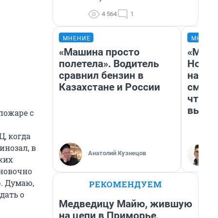
4 564
1
МНЕНИЕ
МНЕНИ
«Машина просто
«Мы в
полетела». Водитель
Нолан
сравнил бензин в
настр
Казахстане и России
смотр
чтобы
выгля
пожаре с
Ц, когда
инозал, в
Анатолий Кузнецов
ких
ановочно
р. Думаю,
РЕКОМЕНДУЕМ
дать о
Медведицу Майю, жившую
на цепи в Приморье,