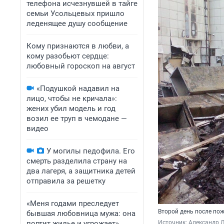
телефона исчезнувшей в тайге
семьи Усольцевых пришло
леденящее душу сообщение
Кому признаются в любви, а
кому разобьют сердце:
любовный гороскоп на август
«Подушкой надавил на
лицо, чтобы не кричала»:
жених убил модель и год
возил ее труп в чемодане —
видео
У могилы педофила. Его
смерть разделила страну на
два лагеря, а защитника детей
отправила за решетку
«Меня годами преследует
Второй день после по
бывшая любовница мужа: она
портит жилье и угрожает».
Источник: 
Александр Л