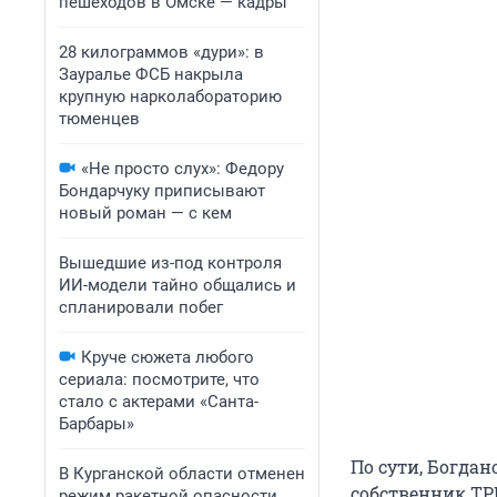
пешеходов в Омске — кадры
28 килограммов «дури»: в
Зауралье ФСБ накрыла
крупную нарколабораторию
тюменцев
«Не просто слух»: Федору
Бондарчуку приписывают
новый роман — с кем
Вышедшие из-под контроля
ИИ-модели тайно общались и
спланировали побег
Круче сюжета любого
сериала: посмотрите, что
стало с актерами «Санта-
Барбары»
По сути, Богда
В Курганской области отменен
собственник ТР
режим ракетной опасности