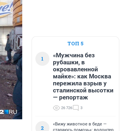
ТОП 5
«Мужчина без
1
рубашки, в
окровавленной
майке»: как Москва
пережила взрыв у
сталинской высотки
— репортаж
26 726
3
«Вижу животное в беде —
2
стараюсь помочь»: волонтер