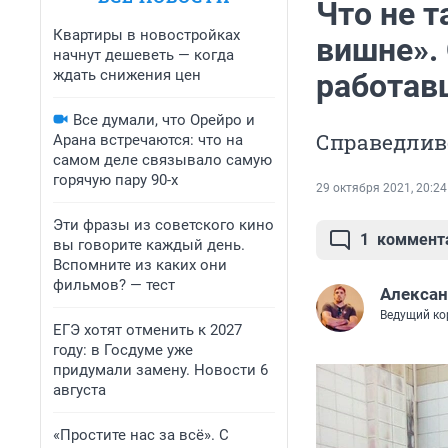
Что не т
Квартиры в новостройках
вишне».
начнут дешеветь — когда
ждать снижения цен
работав
Все думали, что Орейро и
Справедлив
Арана встречаются: что на
самом деле связывало самую
горячую пару 90-х
29 октября 2021, 20:24
Эти фразы из советского кино
1
коммент
вы говорите каждый день.
Вспомните из каких они
фильмов? — тест
Алексан
Ведущий ко
ЕГЭ хотят отменить к 2027
году: в Госдуме уже
придумали замену. Новости 6
августа
«Простите нас за всё». С