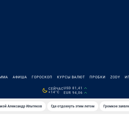
АММА
АФИША
ГОРОСКОП
КУРСЫ ВАЛЮТ
ПРОБКИ
ZODY
И
USD 81,41
СЕЙЧАС
+14°C
EUR 94,06
акой Александр Ильтяков
Где отдохнуть этим летом
Громкое заявл