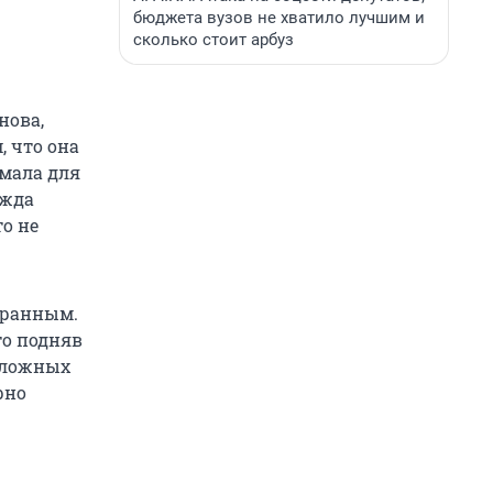
бюджета вузов не хватило лучшим и
сколько стоит арбуз
нова,
, что она
имала для
ежда
то не
странным.
то подняв
а ложных
рно