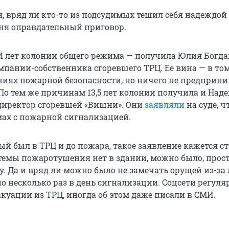
я, вряд ли кто-то из подсудимых тешил себя надеждой
ня оправдательный приговор.
14 лет колонии общего режима — получила Юлия Богда
мпании-собственника сгоревшего ТРЦ. Ее вина — в том
ниях пожарной безопасности, но ничего не предприн
 По тем же причинам 13,5 лет колонии получила и Над
директор сгоревшей «Вишни». Они
заявляли
на суде, ч
мах с пожарной сигнализацией.
ый был в ТРЦ и до пожара, такое заявление кажется 
стемы пожаротушения нет в здании, можно было, прос
ку. Да и вряд ли можно было не замечать орущей из-з
о несколько раз в день сигнализации. Соцсети регуля
куации из ТРЦ, иногда об этом даже писали в СМИ.