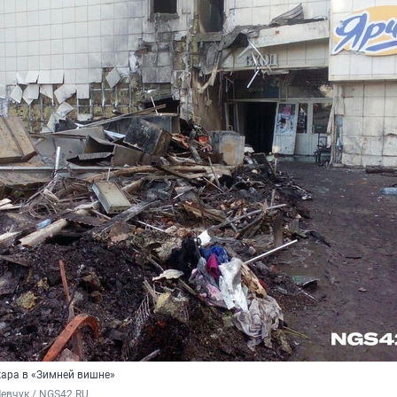
жара в «Зимней вишне»
евчук / NGS42.RU