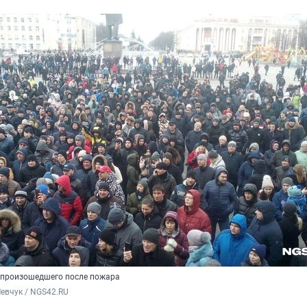
 произошедшего после пожара
евчук / NGS42.RU