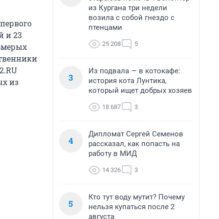
из Кургана три недели
возила с собой гнездо с
 первого
птенцами
й и 23
25 208
5
ьмерых
ственники
2.RU
Из подвала — в котокафе:
3
история кота Лунтика,
ых из
который ищет добрых хозяев
18 687
3
Дипломат Сергей Семенов
4
рассказал, как попасть на
работу в МИД
14 326
3
Кто тут воду мутит? Почему
5
нельзя купаться после 2
августа