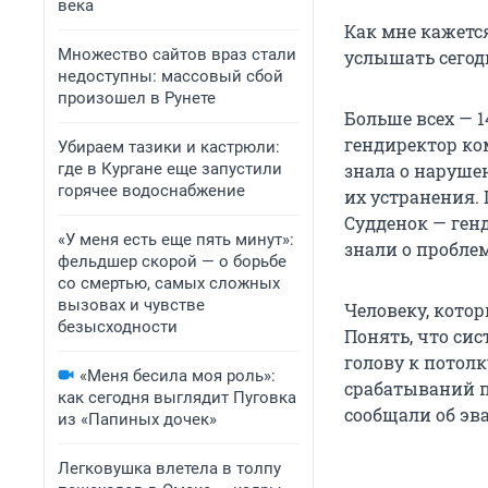
века
Как мне кажетс
Множество сайтов враз стали
услышать сегод
недоступны: массовый сбой
произошел в Рунете
Больше всех — 
гендиректор ко
Убираем тазики и кастрюли:
где в Кургане еще запустили
знала о наруше
горячее водоснабжение
их устранения.
Судденок — ген
«У меня есть еще пять минут»:
знали о пробле
фельдшер скорой — о борьбе
со смертью, самых сложных
вызовах и чувстве
Человеку, котор
безысходности
Понять, что си
голову к потол
«Меня бесила моя роль»:
срабатываний п
как сегодня выглядит Пуговка
сообщали об эва
из «Папиных дочек»
Легковушка влетела в толпу