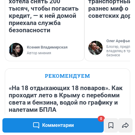
хотела снять 200
транспортный 
тысяч, чтобы погасить
разнес миф о 
кредит, — к ней домой
советских доро
приехала служба
безопасности
Олег Арефьев
Блогер, предпри
Ксения Владимирская
владелец в тра
Автор мнения
бизнесе
РЕКОМЕНДУЕМ
«На 18 отдыхающих 18 поваров». Как
проходит лето в Крыму с перебоями
света и бензина, водой по графику и
налетами БПЛА
0
20 часов
88 620
13
Комментарии
Август перевернет жизнь Козерогов. К чему готовит
ретроградный Сатурн — прогноз