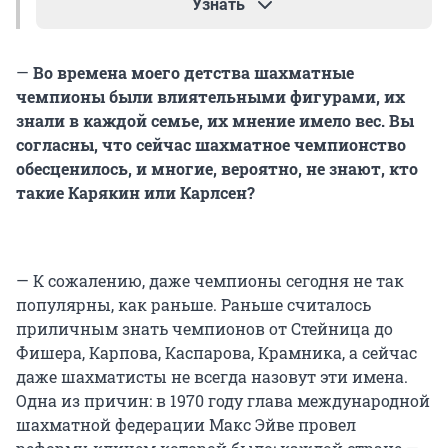
Узнать
Спорный вопрос, но, скорее всего, нет. Первая
—
Во времена моего детства шахматные
игра человека с компьютером состоялась в 1956
чемпионы были влиятельными фигурами, их
году и завершилась победой транзисторного
знали в каждой семье, их мнение имело вес. Вы
мозга, потому что противостоял ему игрок без
согласны, что сейчас шахматное чемпионство
опыта. Игры против серьезных соперников
обесценилось, и многие, вероятно, не знают, кто
начались в 60-х, однако вплоть до 90-х хорошо
такие Карякин или Карлсен?
подготовленные шахматисты обыгрывали
ЭВМ. Первый тревожный звонок прозвенел в
1996 году, когда действующий чемпион мира
Гарри Каспаров уступил в партии программе
— К сожалению, даже чемпионы сегодня не так
Deep Blue для IBM, но выиграл турнир. Однако
популярны, как раньше. Раньше считалось
на следующий год обновленная версия
приличным знать чемпионов от Стейница до
программы одержала победу по итогам шести
Фишера, Карпова, Каспарова, Крамника, а сейчас
матчей (две победы, три ничьи, одно
даже шахматисты не всегда назовут эти имена.
поражение). С тех пор компьютеры уже, скорее,
Одна из причин: в 1970 году глава международной
доминировали, и последний крупный матч
шахматной федерации Макс Эйве провел
между машиной и чемпионом состоялся в 2006