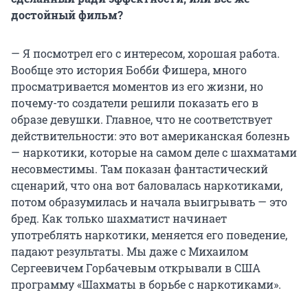
года против чемпиона мира Анатолия Карпова
достойный фильм?
несли сильный политический подтекст: СССР
было важно доказать, что советский чемпион
— Я посмотрел его с интересом, хорошая работа.
сильнее невозвращенца. Так и получилось:
Вообще это история Бобби Фишера, много
Карпов выиграл оба турнира, хотя в 1978 году
просматривается моментов из его жизни, но
схватка с Корчным на Филиппинах была
почему-то создатели решили показать его в
тяжелой и решилась в последней партии: этому
образе девушки. Главное, что не соответствует
посвящен фильм «Чемпион мира».
действительности: это вот американская болезнь
— наркотики, которые на самом деле с шахматами
несовместимы. Там показан фантастический
сценарий, что она вот баловалась наркотиками,
потом образумилась и начала выигрывать — это
бред. Как только шахматист начинает
употреблять наркотики, меняется его поведение,
падают результаты. Мы даже с Михаилом
Сергеевичем Горбачевым открывали в США
программу «Шахматы в борьбе с наркотиками».