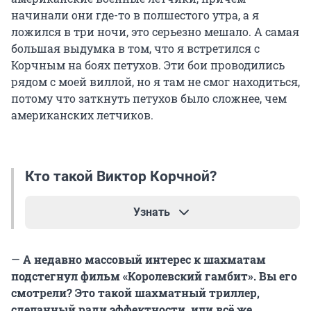
начинали они где-то в полшестого утра, а я
ложился в три ночи, это серьезно мешало. А самая
большая выдумка в том, что я встретился с
Корчным на боях петухов. Эти бои проводились
рядом с моей виллой, но я там не смог находиться,
потому что заткнуть петухов было сложнее, чем
американских летчиков.
Кто такой Виктор Корчной?
Узнать
Многократный чемпион СССР по шахматам
—
А недавно массовый интерес к шахматам
Виктор Корчной в 1976 году отказался
подстегнул фильм «Королевский гамбит». Вы его
возвращаться в Союз из Голландии и поселился
смотрели? Это такой шахматный триллер,
в Швейцарии. Поэтому матчи 1978 года и 1981
сделанный ради эффектности, или всё же