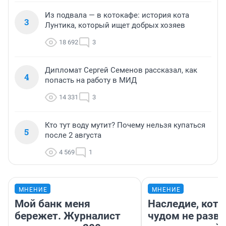
Из подвала — в котокафе: история кота
3
Лунтика, который ищет добрых хозяев
18 692
3
Дипломат Сергей Семенов рассказал, как
4
попасть на работу в МИД
14 331
3
Кто тут воду мутит? Почему нельзя купаться
5
после 2 августа
4 569
1
МНЕНИЕ
МНЕНИЕ
Мой банк меня
Наследие, кото
бережет. Журналист
чудом не разва