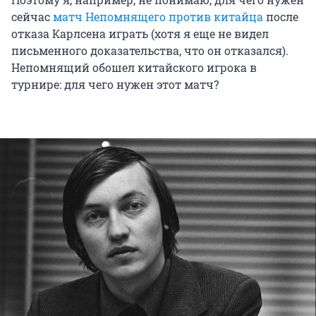
доказал, что является лучшим игроком мира
сейчас
матч Непомнящего против китайца
после
того времени. С Бобби Фишером Карпов так и
отказа Карлсена играть (хотя я еще не видел
не сыграл.
письменного доказательства, что он отказался).
Непомнящий обошел китайского игрока в
турнире: для чего нужен этот матч?