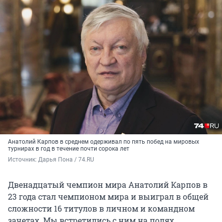
Анатолий Карпов в среднем одерживал по пять побед на мировых
турнирах в год в течение почти сорока лет
Источник: 
Дарья Пона / 74.RU
Двенадцатый чемпион мира Анатолий Карпов в
23 года стал чемпионом мира и выиграл в общей
сложности 16 титулов в личном и командном
зачетах. Мы встретились с ним на полях