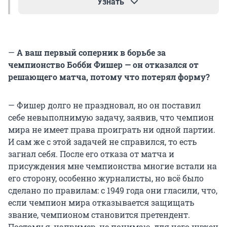
Узнать
Тем, что он не состоялся. Действующий
чемпион мира, американец Бобби Фишер,
—
А ваш первый соперник в борьбе за
должен был выступать против молодого
чемпионство Бобби Фишер — он отказался от
гроссмейстера из Советского Союза Анатолия
решающего матча, потому что потерял форму?
Карпова, звезда которого взошла очень быстро:
сам Карпов говорил, что в то время
прогрессировал не год от года, а месяц от
— Фишер долго не праздновал, но он поставил
месяца. Перед матчем за звание чемпиона
себе невыполнимую задачу, заявив, что чемпион
мира Фишер выставил множество условий, и
мира не имеет права проиграть ни одной партии.
шахматная федерация удовлетворила все,
И сам же с этой задачей не справился, то есть
кроме одного (касалось сохранения
загнал себя. После его отказа от матча и
чемпионства при счете 9:9). В результате
присуждения мне чемпионства многие встали на
Фишера признали чемпионом, отказавшимся
его сторону, особенно журналисты, но всё было
защищать свой титул, и Анатолий Карпов
сделано по правилам: с 1949 года они гласили, что,
вернул шахматную корону в СССР. Результат
если чемпион мира отказывается защищать
предсказуемо породил массу споров, но своей
звание, чемпионом становится претендент.
дальнейшей карьерой советский гроссмейстер
Поэтому я, например, не понимаю, для чего нужен