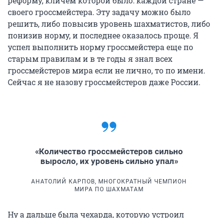
реформу, кличем которой было: каждой стране —
году: Владимир Крамник проиграл 4:2
своего гроссмейстера. Эту задачу можно было
программе Deep Fritz. Нынешние достижения в
решить, либо повысив уровень шахматистов, либо
области искусственного интеллекта и вовсе
понизив норму, и последнее оказалось проще. Я
поражают: в 2017 году программа AlphaZero
успел выполнить норму гроссмейстера еще по
после 24 часов самообучения (то есть без
старым правилам и в те годы я знал всех
загрузки базы существующих партий) сумела
гроссмейстеров мира если не лично, то по имени.
обыграть лучшие шахматные программы
Сейчас я не назову гроссмейстеров даже России.
времени и, вероятно, является сегодня
мощнейшим шахматным мозгом на планете.
«Количество гроссмейстеров сильно
выросло, их уровень сильно упал»
АНАТОЛИЙ КАРПОВ, МНОГОКРАТНЫЙ ЧЕМПИОН
МИРА ПО ШАХМАТАМ
Ну а дальше была чехарда, которую устроил