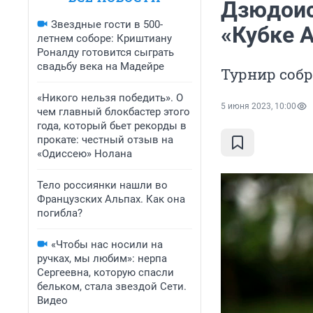
Дзюдоис
Звездные гости в 500-
«Кубке 
летнем соборе: Криштиану
Роналду готовится сыграть
свадьбу века на Мадейре
Турнир собр
«Никого нельзя победить». О
5 июня 2023, 10:00
чем главный блокбастер этого
года, который бьет рекорды в
прокате: честный отзыв на
«Одиссею» Нолана
Тело россиянки нашли во
Французских Альпах. Как она
погибла?
«Чтобы нас носили на
ручках, мы любим»: нерпа
Сергеевна, которую спасли
бельком, стала звездой Сети.
Видео