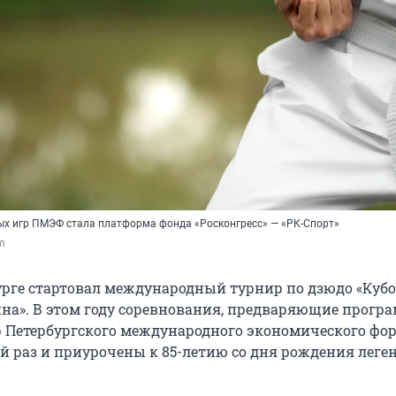
х игр ПМЭФ стала платформа фонда «Росконгресс» — «РК-Спорт»
om
урге стартовал международный турнир по дзюдо «Куб
на». В этом году соревнования, предваряющие прогр
 Петербургского международного экономического фор
-й раз и приурочены к 85-летию со дня рождения леге