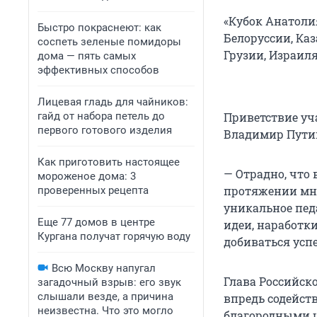
«Кубок Анатолия
Быстро покраснеют: как
Белоруссии, Ка
соспеть зеленые помидоры
Грузии, Израиля
дома — пять самых
эффективных способов
Лицевая гладь для чайников:
гайд от набора петель до
Приветствие уч
первого готового изделия
Владимир Пути
Как приготовить настоящее
— Отрадно, что 
мороженое дома: 3
протяжении мно
проверенных рецепта
уникальное педа
Еще 77 домов в центре
идеи, наработк
Кургана получат горячую воду
добиваться усп
Всю Москву напугал
Глава Российско
загадочный взрыв: его звук
слышали везде, а причина
впредь содейст
неизвестна. Что это могло
благородными ц