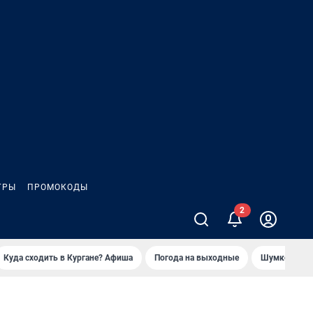
ГРЫ
ПРОМОКОДЫ
Куда сходить в Кургане? Афиша
Погода на выходные
Шумков в Че