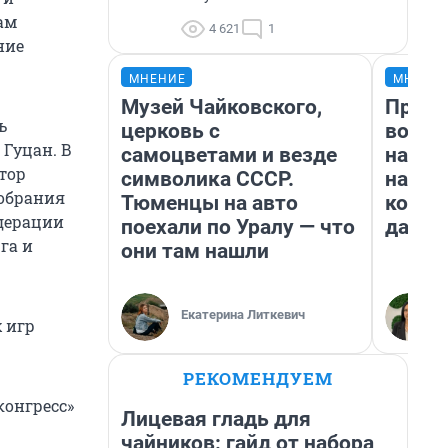
ам
4 621
1
ние
МНЕНИЕ
МНЕНИ
Музей Чайковского,
Прода
ь
церковь с
возьм
 Гуцан. В
самоцветами и везде
нам г
тор
символика СССР.
налог
собрания
Тюменцы на авто
косне
дерации
поехали по Уралу — что
даже 
га и
они там нашли
Екатерина Литкевич
 игр
РЕКОМЕНДУЕМ
конгресс»
Лицевая гладь для
чайников: гайд от набора