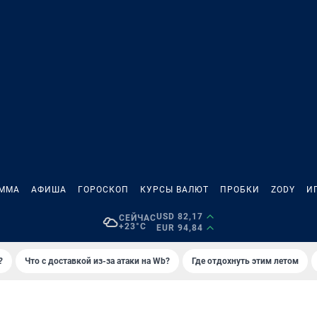
АММА
АФИША
ГОРОСКОП
КУРСЫ ВАЛЮТ
ПРОБКИ
ZODY
И
USD 82,17
СЕЙЧАС
+23°C
EUR 94,84
?
Что с доставкой из-за атаки на Wb?
Где отдохнуть этим летом