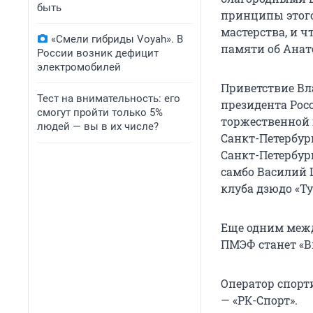
быть
принципы этого
мастерства, и 
«Смели гибриды Voyah». В
памяти об Анат
России возник дефицит
электромобилей
Приветствие В
Тест на внимательность: его
президента Рос
смогут пройти только 5%
торжественной 
людей — вы в их числе?
Санкт-Петербур
Санкт-Петербур
самбо Василий 
клуба дзюдо «Т
Еще одним меж
ПМЭФ станет «В
Оператор спорт
— «РК-Спорт».