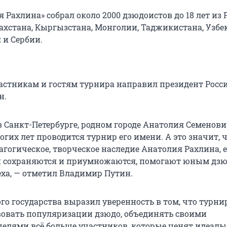
 Рахлина» собрал около 2000 дзюдоистов до 18 лет из 
захстана, Кыргызстана, Монголии, Таджикистана, Узбе
 и Сербии.
астникам и гостям турнира направил президент Росс
н.
в Санкт-Петербурге, родном городе Анатолия Семенови
гих лет проводится турнир его имени. А это значит, 
гогическое, творческое наследие Анатолия Рахлина, е
и сохраняются и приумножаются, помогают юным дз
еха, — отметил Владимир Путин.
го государства выразил уверенность в том, что турнир
вовать популяризации дзюдо, объединять своими
елями всё больше участников, которые ценят идеалы