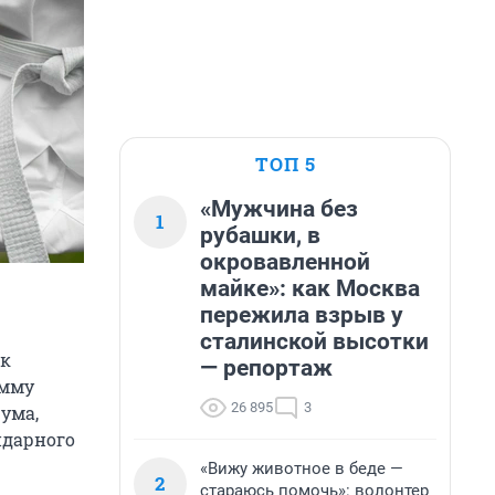
ТОП 5
«Мужчина без
1
рубашки, в
окровавленной
майке»: как Москва
пережила взрыв у
сталинской высотки
ок
— репортаж
амму
26 895
3
ума,
ндарного
«Вижу животное в беде —
2
стараюсь помочь»: волонтер