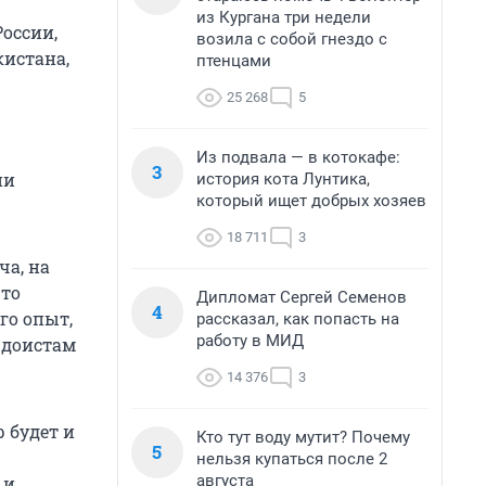
из Кургана три недели
России,
возила с собой гнездо с
кистана,
птенцами
25 268
5
Из подвала — в котокафе:
3
ии
история кота Лунтика,
который ищет добрых хозяев
18 711
3
ча, на
что
Дипломат Сергей Семенов
4
го опыт,
рассказал, как попасть на
работу в МИД
юдоистам
14 376
3
 будет и
Кто тут воду мутит? Почему
5
нельзя купаться после 2
августа
 и