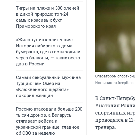
Тигры на пляже и 300 оленей
в дикой природе: топ-24
самых красивых бухт
Приморского края
«Жила тут интеллигенция».
История сибирского дома-
бумеранга, где в гости ходили
через балконы, — таких всего
два в России
Оператором спортивны
Самый сексуальный мужчина
Турции: чем Омер из
Источник: 
ru.freepik.c
«Клюквенного щербета»
покорил женщин
В Санкт-Петерб
Анатолия Рахли
Россию атаковали больше 200
спортивных игр
тысяч дронов, а Беларусь
проводятся в 11
стягивает войска к
тренера.
украинской границе: главное
об СВО за неделю