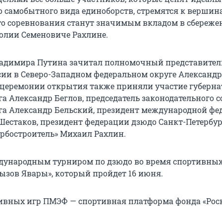
 самобытного вида единоборств, стремятся к вершин
что соревнования станут значимым вкладом в сбереже
олии Семеновиче Рахлине.
ладимира Путина зачитал полномочный представител
сии в Северо-Западном федеральном округе Александр
церемонии открытия также приняли участие губерна
га Александр Беглов, председатель законодательного 
га Александр Бельский, президент международной фе
Шестаков, президент федерации дзюдо Санкт-Петербур
урбостроитель» Михаил Рахлин.
дународным турниром по дзюдо во время спортивных
ызов Явары», который пройдет 16 июня.
ивных игр ПМЭФ — спортивная платформа фонда «Рос