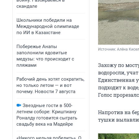
войну. Разбираемся в
скандале
Школьники победили на
Международной олимпиаде
по ИИ в Казахстане
Побережье Анапы
Источник: 
Алёна Кисе
заполонили ядовитые
медузы: что происходит с
Захожу по мосту
пляжами
водоросли, учат
Рабочий день хотят сократить,
Единственная у
но только летом — и вот
подходит к воде
почему. Новости 7 августа
Голос прорезалс
Звездные гости в 500-
летнем соборе: Криштиану
Напротив на бер
Роналду готовится сыграть
тушки вылавлив
свадьбу века на Мадейре
«Никого нельзя победить». О