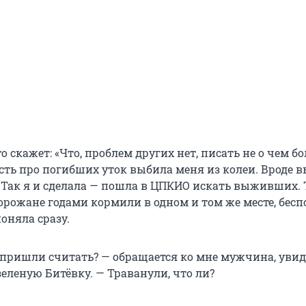
о скажет: «Что, проблем других нет, писать не о чем бо
сть про погибших уток выбила меня из колеи. Вроде в
 Так я и сделала — пошла в ЦПКИО искать выживших. Т
орожане годами кормили в одном и том же месте, бесп
поняла сразу.
 пришли считать? — обращается ко мне мужчина, увиде
еленую Битёвку. — Траванули, что ли?