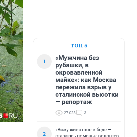
ТОП 5
«Мужчина без
1
рубашки, в
окровавленной
майке»: как Москва
пережила взрыв у
сталинской высотки
— репортаж
27 028
3
«Вижу животное в беде —
2
стараюсь помочь»: волонтер