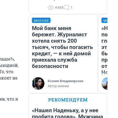
4 655
1
МНЕНИЕ
МНЕНИ
Мой банк меня
«Нико
бережет. Журналист
побед
хотела снять 200
главн
тысяч, чтобы погасить
этого
кредит, — к ней домой
бьет 
льше?»,
приехала служба
прока
ыходной,
безопасности
отзыв
о, что
Нолан
окоят не
Ксения Владимирская
Автор мнения
в, что я
РЕКОМЕНДУЕМ
«Нашел Наденьку, а у нее
пробита голова». Мужчина