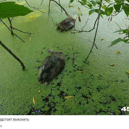
редстоит выяснить
ль