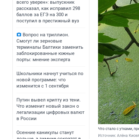
всего уверен»: выпускник
рассказал, как исправил 298
баллов за ЕГЭ на 300 и
поступил в престижный вуз
Вопрос на триллион.
Смогут ли зерновые
терминалы Балтики заменить
заблокированные южные
порты: мнение эксперта
Школьники начнут учиться по
новой программе: что
изменится с 1 сентября
Путин вывел крипту из тени.
Что изменит новый закон о
легализации цифровых валют
в России
Что стало с утками, п
Осенние каникулы станут
Источник: 
Алёна Кисе
дольше, а зимние сократят в