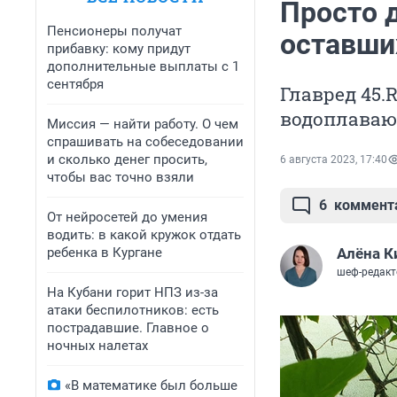
Просто 
Пенсионеры получат
оставши
прибавку: кому придут
дополнительные выплаты с 1
сентября
Главред 45.
водоплава
Миссия — найти работу. О чем
спрашивать на собеседовании
и сколько денег просить,
6 августа 2023, 17:40
чтобы вас точно взяли
6
коммент
От нейросетей до умения
водить: в какой кружок отдать
ребенка в Кургане
Алёна К
шеф-редакт
На Кубани горит НПЗ из-за
атаки беспилотников: есть
пострадавшие. Главное о
ночных налетах
«В математике был больше