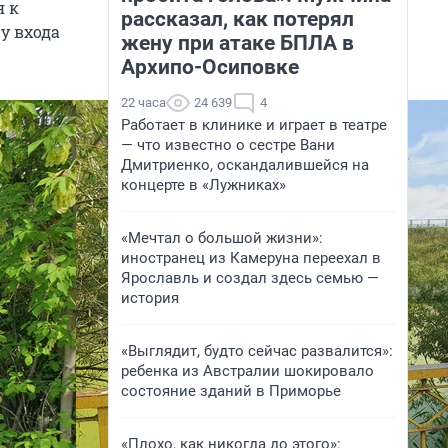
я к
рассказал, как потерял
у входа
жену при атаке БПЛА в
Архипо-Осиповке
22 часа
24 639
4
Работает в клинике и играет в театре
— что известно о сестре Вани
Дмитриенко, оскандалившейся на
концерте в «Лужниках»
«Мечтал о большой жизни»:
иностранец из Камеруна переехал в
Ярославль и создал здесь семью —
история
«Выглядит, будто сейчас развалится»:
ребенка из Австралии шокировало
состояние зданий в Приморье
«Плохо, как никогда до этого»: