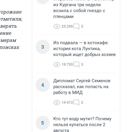
из Кургана три недели
возила с собой гнездо с
горожане
птенцами
отметили,
оверять
25 299
5
ление
камерам
Из подвала — в котокафе:
3
 поисках
история кота Лунтика,
который ищет добрых хозяев
18 730
3
Дипломат Сергей Семенов
4
рассказал, как попасть на
работу в МИД
14 413
3
Кто тут воду мутит? Почему
5
нельзя купаться после 2
августа