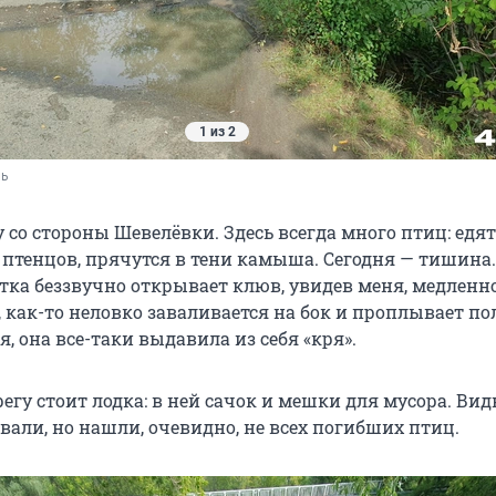
1 из 2
ль
 со стороны Шевелёвки. Здесь всегда много птиц: едят
 птенцов, прячутся в тени камыша. Сегодня — тишина.
тка беззвучно открывает клюв, увидев меня, медленно
, как-то неловко заваливается на бок и проплывает по
я, она все-таки выдавила из себя «кря».
егу стоит лодка: в ней сачок и мешки для мусора. Вид
али, но нашли, очевидно, не всех погибших птиц.