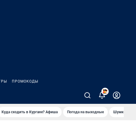
ГРЫ
ПРОМОКОДЫ
2
Куда сходить в Кургане? Афиша
Погода на выходные
Шумков в Че