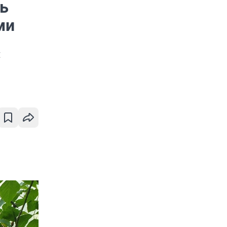
ь
ми
и