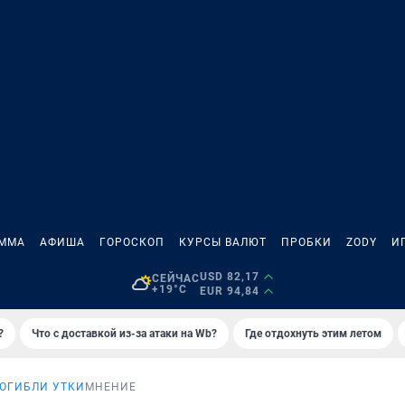
АММА
АФИША
ГОРОСКОП
КУРСЫ ВАЛЮТ
ПРОБКИ
ZODY
И
USD 82,17
СЕЙЧАС
+19°C
EUR 94,84
?
Что с доставкой из-за атаки на Wb?
Где отдохнуть этим летом
ОГИБЛИ УТКИ
МНЕНИЕ