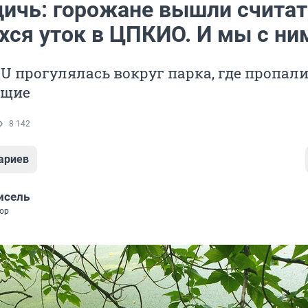
дичь: горожане вышли считат
хся уток в ЦПКИО. И мы с ни
RU прогулялась вокруг парка, где пропал
ющие
8 142
ариев
исель
ор