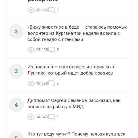
26 795
3
«Вижу животное в беде — стараюсь помочь»:
2
волонтер из Кургана три недели возила с
собой гнездо с птенцами
25 225
5
Из подвала — в котокафе: история кота
3
Лунтика, который ищет добрых хозяев
18 698
3
Дипломат Сергей Семенов рассказал, как
4
попасть на работу в МИД
14 343
3
Кто тут воду мутит? Почему нельзя купаться