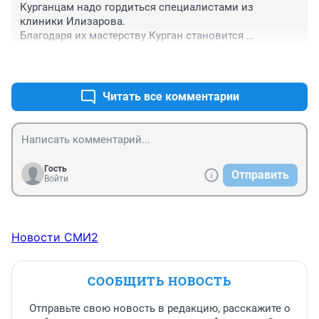
Курганцам надо гордиться специалистами из 
клиники Илизарова.

Благодаря их мастерству Курган становится 
известным городом не только в России, но и за 
+0
–0
границей!

Скромные труженики возвращают детей и взрослых к 
полноценной жизни.

Читать все комментарии
Вот кем надо гордиться!
Гость
Отправить
Войти
Новости СМИ2
СООБЩИТЬ НОВОСТЬ
Отправьте свою новость в редакцию, расскажите о