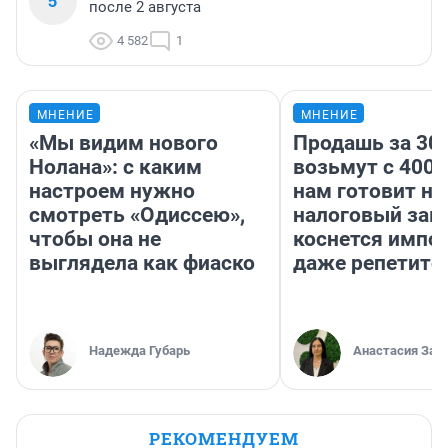
5
после 2 августа
4 582
1
МНЕНИЕ
МНЕНИЕ
«Мы видим нового
Продашь за 300
Нолана»: с каким
возьмут с 4000
настроем нужно
нам готовит н
смотреть «Одиссею»,
налоговый зако
чтобы она не
коснется импор
выглядела как фиаско
даже репетито
Надежда Губарь
Анастасия Зав
РЕКОМЕНДУЕМ